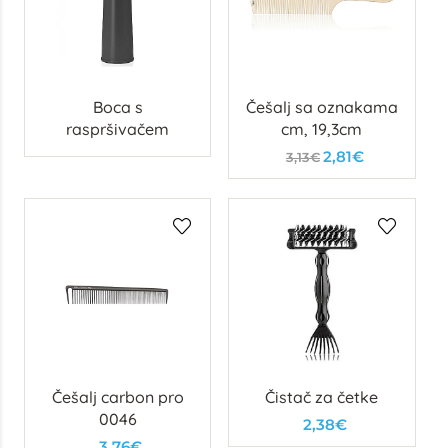
Boca s
Češalj sa oznakama
raspršivačem
cm, 19,3cm
2,81€
3,13€
Češalj carbon pro
Čistač za četke
0046
2,38€
3,76€