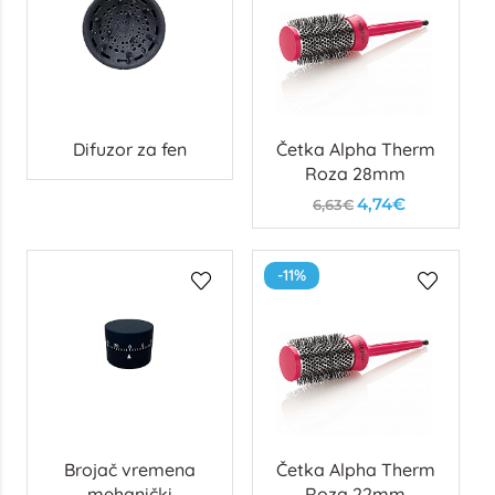
Difuzor za fen
Četka Alpha Therm
Roza 28mm
4,74€
6,63€
-11%
Brojač vremena
Četka Alpha Therm
mehanički
Roza 22mm