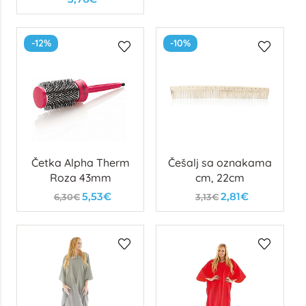
-12%
-10%
Četka Alpha Therm
Češalj sa oznakama
Roza 43mm
cm, 22cm
5,53€
2,81€
6,30€
3,13€