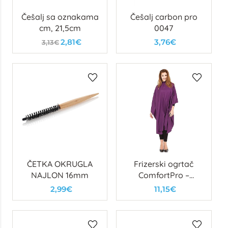
Češalj sa oznakama
Češalj carbon pro
cm, 21,5cm
0047
2,81€
3,76€
3,13€
ČETKA OKRUGLA
Frizerski ogrtač
NAJLON 16mm
ComfortPro –
ljubičasti
2,99€
11,15€