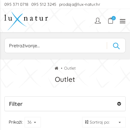
095 371 0718
095 512 3245
prodaja@lux-natur.hr
0
Outlet
Outlet
Filter
Prikaži: