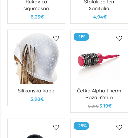
Rukavica
Stalak za fen
sigurnosna
Xanitalia
8,25€
4,94€
-11%
Silikonska kapa
Četka Alpha Therm
Roza 32mm
5,98€
5,19€
5,81€
-28%