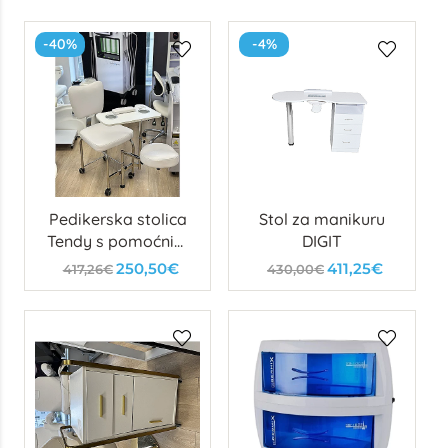
-40%
-4%
Pedikerska stolica
Stol za manikuru
Tendy s pomoćnim
DIGIT
tabureom i
250,50€
411,25€
417,26€
430,00€
ladicama