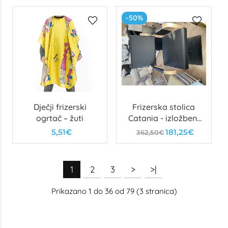
-50%
Dječji frizerski
Frizerska stolica
ogrtač – žuti
Catania - izložbeni
primjerak
5,51€
181,25€
362,50€
1
2
3
>
>|
Prikazano 1 do 36 od 79 (3 stranica)