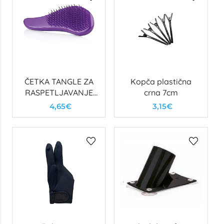
ČETKA TANGLE ZA
Kopča plastična
RASPETLJAVANJE
crna 7cm
KOSE - LJUBIČASTA
4,65€
3,15€