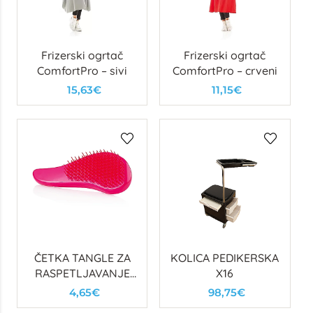
Frizerski ogrtač
Frizerski ogrtač
ComfortPro – sivi
ComfortPro – crveni
15,63€
11,15€
ČETKA TANGLE ZA
KOLICA PEDIKERSKA
RASPETLJAVANJE
X16
KOSE - ROZA
4,65€
98,75€