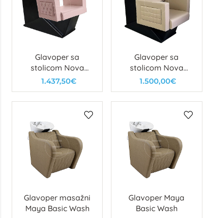
Glavoper sa
Glavoper sa
stolicom Nova
stolicom Nova
Chester Wash
Wash
1.437,50€
1.500,00€
Glavoper masažni
Glavoper Maya
Maya Basic Wash
Basic Wash