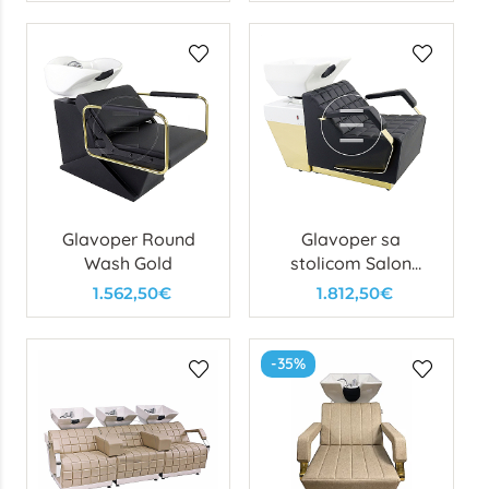
Glavoper Round
Glavoper sa
Wash Gold
stolicom Salon
Wash Gold
1.562,50€
1.812,50€
-35%