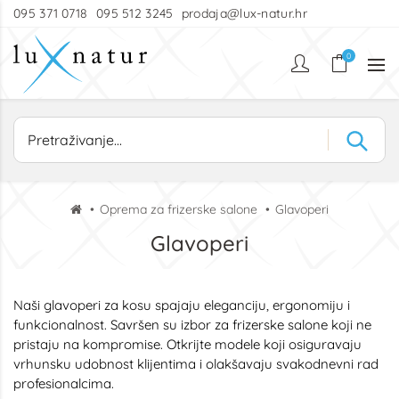
095 371 0718
095 512 3245
prodaja@lux-natur.hr
0
Oprema za frizerske salone
Glavoperi
Glavoperi
Naši glavoperi za kosu spajaju eleganciju, ergonomiju i
funkcionalnost. Savršen su izbor za frizerske salone koji ne
pristaju na kompromise. Otkrijte modele koji osiguravaju
vrhunsku udobnost klijentima i olakšavaju svakodnevni rad
profesionalcima.