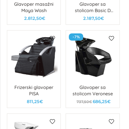
Glavoper masažni
Glavoper sa
Maya Wash
stolicom Basic D
Wash
2.812,50€
2.187,50€
-7%
Frizerski glavoper
Glavoper sa
PISA
stolicom Veronese
811,25€
686,25€
737,50€