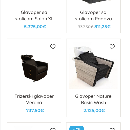
Glavoper sa
Glavoper sa
stolicom Salon XL
stolicom Padova
Wash E
5.375,00€
811,25€
737,50€
Frizerski glavoper
Glavoper Nature
Verona
Basic Wash
737,50€
2.125,00€
-7%