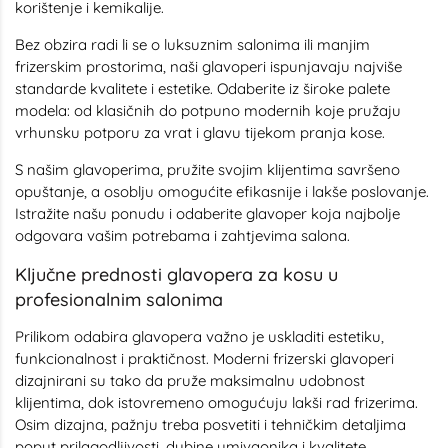
korištenje i kemikalije.
Bez obzira radi li se o luksuznim salonima ili manjim
frizerskim prostorima, naši glavoperi ispunjavaju najviše
standarde kvalitete i estetike. Odaberite iz široke palete
modela: od klasičnih do potpuno modernih koje pružaju
vrhunsku potporu za vrat i glavu tijekom pranja kose.
S našim glavoperima, pružite svojim klijentima savršeno
opuštanje, a osoblju omogućite efikasnije i lakše poslovanje.
Istražite našu ponudu i odaberite glavoper koja najbolje
odgovara vašim potrebama i zahtjevima salona.
Ključne prednosti glavopera za kosu u
profesionalnim salonima
Prilikom odabira glavopera važno je uskladiti estetiku,
funkcionalnost i praktičnost. Moderni frizerski glavoperi
dizajnirani su tako da pruže maksimalnu udobnost
klijentima, dok istovremeno omogućuju lakši rad frizerima.
Osim dizajna, pažnju treba posvetiti i tehničkim detaljima
poput prilagodljivosti, dubine umivaonika i kvalitete