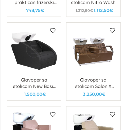
praktican frizerski
stolicom Nitro Wash
glavoper sa
748,75€
1.112,50€
1.312,50€
stolicom
Glavoper sa
Glavoper sa
stolicom New Basic
stolicom Salon X
Wash
Wash
1.500,00€
3.250,00€