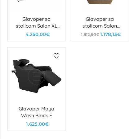
Glavoper sa
Glavoper sa
stolicom Salon XL
stolicom Salon
Wash
Wash Gold -
4.250,00€
1.178,13€
1.812,50€
izložbeni
Glavoper Maya
Wash Black E
1.625,00€