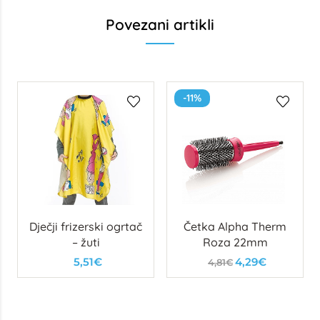
Povezani artikli
-11%
Dječji frizerski ogrtač
Četka Alpha Therm
– žuti
Roza 22mm
5,51€
4,29€
4,81€