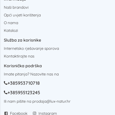
Naši brandovi
Opći uvjeti korištenja
O nama
Katalozi
Služba za korisnike
Internetsko rješavanje sporova
Kontaktirajte nas
Korisnička podrška
Imate pitanja? Nazovite nas na
+385953710718
+385955123245
Ili nam pišite na
prodaja@lux-natur.hr
Facebook
Instagram