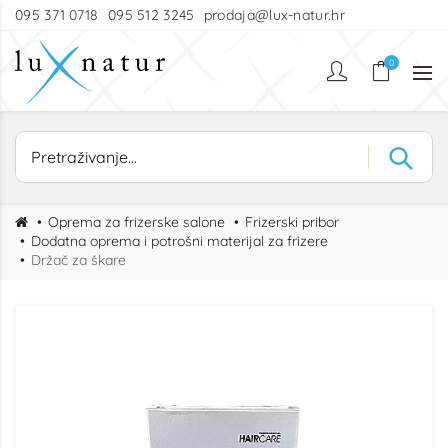
095 371 0718
095 512 3245
prodaja@lux-natur.hr
0
Oprema za frizerske salone
Frizerski pribor
Dodatna oprema i potrošni materijal za frizere
Držač za škare