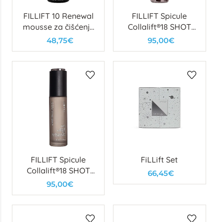
FILLIFT 10 Renewal
FILLIFT Spicule
mousse za čišćenje
Collalift®18 SHOT
(10% glikolna)
serum INTENSE
48,75€
95,00€
FILLIFT Spicule
FiLLift Set
Collalift®18 SHOT
66,45€
serum SOFT
95,00€