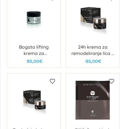
Bogata lifting
24h krema za
krema za
remodeliranje lica s
popunjavanje bora
lifting učinkom
85,00€
85,00€