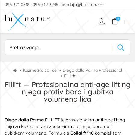
095 371 0718
095 512 3245
prodaja@lux-natur.hr
0
Kozmetika za lice
Diego dalla Palma Professional
FiLLift
Fillift — Profesionalna anti-age lifting
njega protiv bora i gubitka
volumena lica
Diego dalla Palma FILLIFT
je profesionalna anti-age lifting
linija za kožu s prvim znakovima starenja, borama i
gubitkom volumena. Formule s
Collalift®18
kompleksom