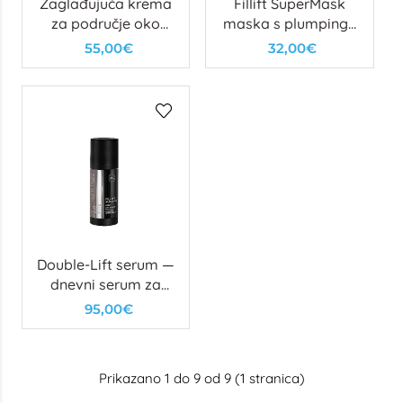
Zaglađujuća krema
Fillift SuperMask
za područje oko
maska s plumping i
očiju i usana
lifting učinkom
55,00€
32,00€
Double-Lift serum —
dnevni serum za
zaglađivanje i
95,00€
punoću kože / noćni
serum za
zaglađivanje i
Prikazano 1 do 9 od 9 (1 stranica)
obnovu