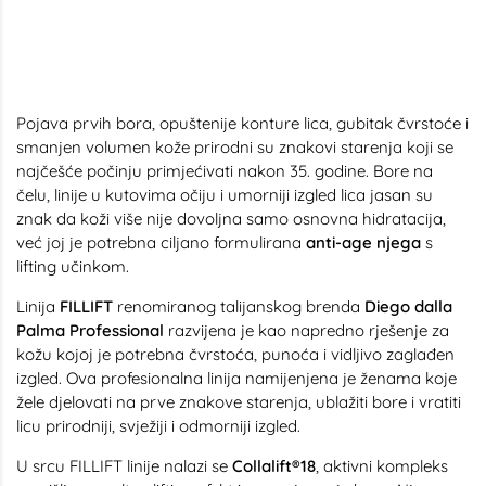
Pojava prvih bora, opuštenije konture lica, gubitak čvrstoće i
smanjen volumen kože prirodni su znakovi starenja koji se
najčešće počinju primjećivati nakon 35. godine. Bore na
čelu, linije u kutovima očiju i umorniji izgled lica jasan su
znak da koži više nije dovoljna samo osnovna hidratacija,
već joj je potrebna ciljano formulirana
anti-age njega
s
lifting učinkom.
Linija
FILLIFT
renomiranog talijanskog brenda
Diego dalla
Palma Professional
razvijena je kao napredno rješenje za
kožu kojoj je potrebna čvrstoća, punoća i vidljivo zaglađen
izgled. Ova profesionalna linija namijenjena je ženama koje
žele djelovati na prve znakove starenja, ublažiti bore i vratiti
licu prirodniji, svježiji i odmorniji izgled.
U srcu FILLIFT linije nalazi se
Collalift®18
, aktivni kompleks