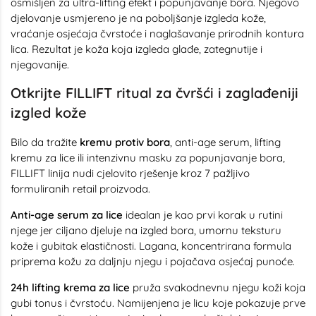
osmišljen za ultra-lifting efekt i popunjavanje bora. Njegovo
djelovanje usmjereno je na poboljšanje izgleda kože,
vraćanje osjećaja čvrstoće i naglašavanje prirodnih kontura
lica. Rezultat je koža koja izgleda glađe, zategnutije i
njegovanije.
Otkrijte FILLIFT ritual za čvršći i zaglađeniji
izgled kože
Bilo da tražite
kremu protiv bora
, anti-age serum, lifting
kremu za lice ili intenzivnu masku za popunjavanje bora,
FILLIFT linija nudi cjelovito rješenje kroz 7 pažljivo
formuliranih retail proizvoda.
Anti-age serum za lice
idealan je kao prvi korak u rutini
njege jer ciljano djeluje na izgled bora, umornu teksturu
kože i gubitak elastičnosti. Lagana, koncentrirana formula
priprema kožu za daljnju njegu i pojačava osjećaj punoće.
24h lifting krema za lice
pruža svakodnevnu njegu koži koja
gubi tonus i čvrstoću. Namijenjena je licu koje pokazuje prve