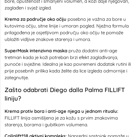
bore, opuštenost i smanjeni volumen, a koži daje njegovan,
zaglađen i svjež izgled.
Krema za područje oko očiju
posebno je važna za bore u
kutovima očiju, sitne linije i umoran pogled. Nježna formula
prilagođena je osjetljivom području oko očiju te pomaže
ublažiti vidljive znakove starenja i umora.
SuperMask intenzivna maska
pruža dodatni anti-age
tretman kada je koži potreban brzi efekt zaglađivanja,
punoće i svježine. Idealna je kao povremeni dodatak rutini ili
prije posebnih prilika kada želite da lice izgleda odmornije i
zategnutije.
Zašto odabrati Diego dalla Palma FILLIFT
liniju?
Krema protiv bora i anti-age njega u jednom ritualu:
FILLIFT linija osmišljena je za kožu s prvim znakovima
starenja, borama i gubitkom volumena.
Collalift®18 aktivni kompleks:
Napredni sastojak pomaže u