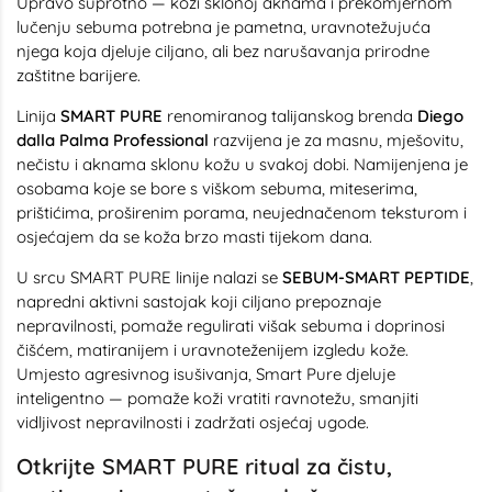
Upravo suprotno — koži sklonoj aknama i prekomjernom
lučenju sebuma potrebna je pametna, uravnotežujuća
njega koja djeluje ciljano, ali bez narušavanja prirodne
zaštitne barijere.
Linija
SMART PURE
renomiranog talijanskog brenda
Diego
dalla Palma Professional
razvijena je za masnu, mješovitu,
nečistu i aknama sklonu kožu u svakoj dobi. Namijenjena je
osobama koje se bore s viškom sebuma, miteserima,
prištićima, proširenim porama, neujednačenom teksturom i
osjećajem da se koža brzo masti tijekom dana.
U srcu SMART PURE linije nalazi se
SEBUM-SMART PEPTIDE
,
napredni aktivni sastojak koji ciljano prepoznaje
nepravilnosti, pomaže regulirati višak sebuma i doprinosi
čišćem, matiranijem i uravnoteženijem izgledu kože.
Umjesto agresivnog isušivanja, Smart Pure djeluje
inteligentno — pomaže koži vratiti ravnotežu, smanjiti
vidljivost nepravilnosti i zadržati osjećaj ugode.
Otkrijte SMART PURE ritual za čistu,