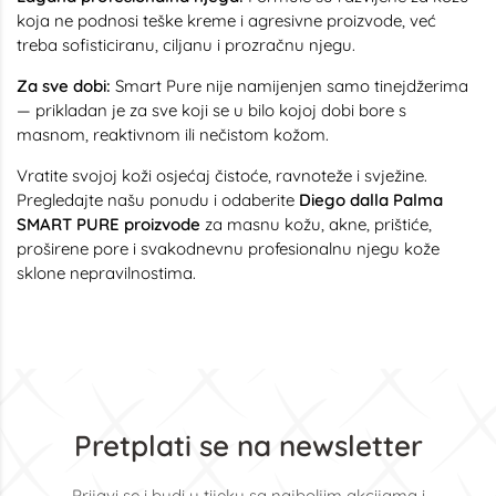
koja ne podnosi teške kreme i agresivne proizvode, već
treba sofisticiranu, ciljanu i prozračnu njegu.
Za sve dobi:
Smart Pure nije namijenjen samo tinejdžerima
— prikladan je za sve koji se u bilo kojoj dobi bore s
masnom, reaktivnom ili nečistom kožom.
Vratite svojoj koži osjećaj čistoće, ravnoteže i svježine.
Pregledajte našu ponudu i odaberite
Diego dalla Palma
SMART PURE proizvode
za masnu kožu, akne, prištiće,
proširene pore i svakodnevnu profesionalnu njegu kože
sklone nepravilnostima.
Pretplati se na newsletter
Prijavi se i budi u tijeku sa najboljim akcijama i