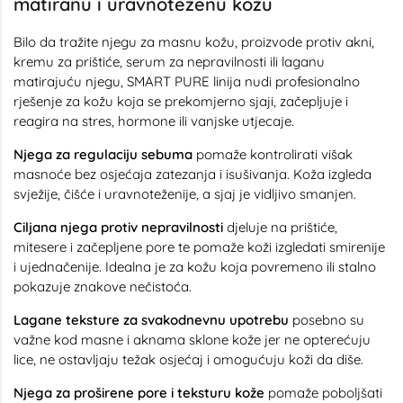
matiranu i uravnoteženu kožu
Bilo da tražite njegu za masnu kožu, proizvode protiv akni,
kremu za prištiće, serum za nepravilnosti ili laganu
matirajuću njegu, SMART PURE linija nudi profesionalno
rješenje za kožu koja se prekomjerno sjaji, začepljuje i
reagira na stres, hormone ili vanjske utjecaje.
Njega za regulaciju sebuma
pomaže kontrolirati višak
masnoće bez osjećaja zatezanja i isušivanja. Koža izgleda
svježije, čišće i uravnoteženije, a sjaj je vidljivo smanjen.
Ciljana njega protiv nepravilnosti
djeluje na prištiće,
mitesere i začepljene pore te pomaže koži izgledati smirenije
i ujednačenije. Idealna je za kožu koja povremeno ili stalno
pokazuje znakove nečistoća.
Lagane teksture za svakodnevnu upotrebu
posebno su
važne kod masne i aknama sklone kože jer ne opterećuju
lice, ne ostavljaju težak osjećaj i omogućuju koži da diše.
Njega za proširene pore i teksturu kože
pomaže poboljšati