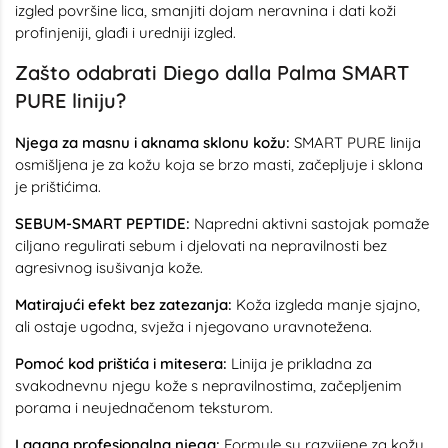
izgled površine lica, smanjiti dojam neravnina i dati koži
profinjeniji, glađi i uredniji izgled.
Zašto odabrati Diego dalla Palma SMART
PURE liniju?
Njega za masnu i aknama sklonu kožu:
SMART PURE linija
osmišljena je za kožu koja se brzo masti, začepljuje i sklona
je prištićima.
SEBUM-SMART PEPTIDE:
Napredni aktivni sastojak pomaže
ciljano regulirati sebum i djelovati na nepravilnosti bez
agresivnog isušivanja kože.
Matirajući efekt bez zatezanja:
Koža izgleda manje sjajno,
ali ostaje ugodna, svježa i njegovano uravnotežena.
Pomoć kod prištića i mitesera:
Linija je prikladna za
svakodnevnu njegu kože s nepravilnostima, začepljenim
porama i neujednačenom teksturom.
Lagana profesionalna njega:
Formule su razvijene za kožu