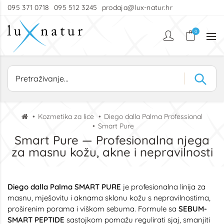
095 371 0718
095 512 3245
prodaja@lux-natur.hr
0
Kozmetika za lice
Diego dalla Palma Professional
Smart Pure
Smart Pure — Profesionalna njega
za masnu kožu, akne i nepravilnosti
Diego dalla Palma SMART PURE
je profesionalna linija za
masnu, mješovitu i aknama sklonu kožu s nepravilnostima,
proširenim porama i viškom sebuma. Formule sa
SEBUM-
SMART PEPTIDE
sastojkom pomažu regulirati sjaj, smanjiti