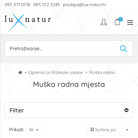
095 371 0718
095 512 3245
prodaja@lux-natur.hr
0
Oprema za frizerske salone
Muška radna mjesta
Muška radna mjesta
Filter
Prikaži: