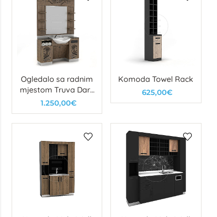
Ogledalo sa radnim
Komoda Towel Rack
mjestom Truva Dark
625,00€
Man
1.250,00€