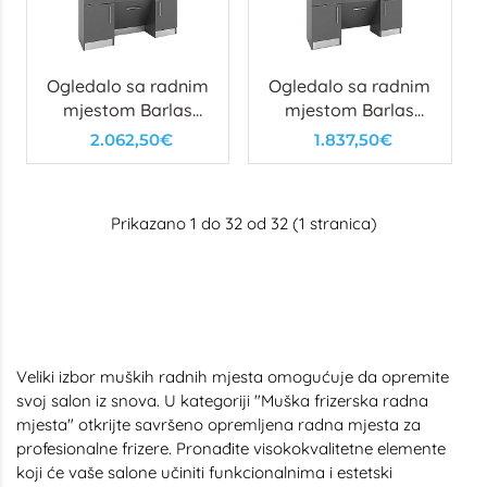
Ogledalo sa radnim
Ogledalo sa radnim
mjestom Barlas
mjestom Barlas
Basic
Basic Wob
2.062,50€
1.837,50€
Prikazano 1 do 32 od 32 (1 stranica)
Veliki izbor muških radnih mjesta omogućuje da opremite
svoj salon iz snova. U kategoriji "Muška frizerska radna
mjesta" otkrijte savršeno opremljena radna mjesta za
profesionalne frizere. Pronađite visokokvalitetne elemente
koji će vaše salone učiniti funkcionalnima i estetski