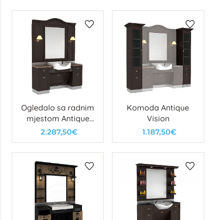
Ogledalo sa radnim
Komoda Antique
mjestom Antique
Vision
Man
2.287,50€
1.187,50€