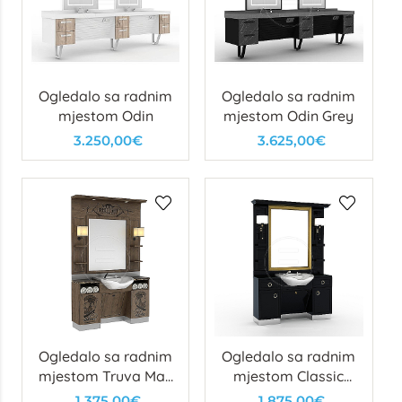
Ogledalo sa radnim
Ogledalo sa radnim
mjestom Odin
mjestom Odin Grey
3.250,00€
3.625,00€
Ogledalo sa radnim
Ogledalo sa radnim
mjestom Truva Man
mjestom Classic
Light/Dark/Grey
Man Gold
1.375,00€
1.875,00€