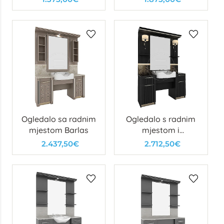
Wls
Ogledalo sa radnim
Ogledalo s radnim
mjestom Barlas
mjestom i
umivaonikom
2.437,50€
2.712,50€
Chaplin