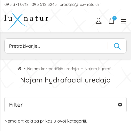
095 371 0718
095 512 3245
prodaja@lux-natur.hr
0
Najam kozmetičkih uređaja
Najam hydrafacial uređaja
Najam hydrafacial uređaja
Filter
Nema artikala za prikaz u ovoj kategoriji.