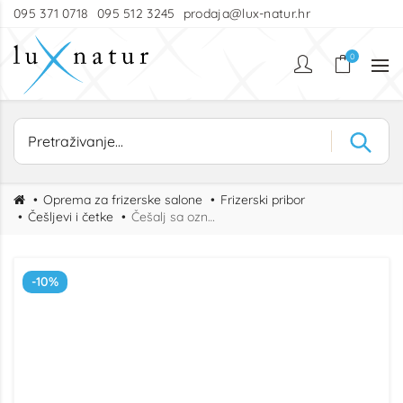
095 371 0718
095 512 3245
prodaja@lux-natur.hr
0
Oprema za frizerske salone
Frizerski pribor
Češljevi i četke
Češalj sa oznakama cm, 19,3cm
-10%