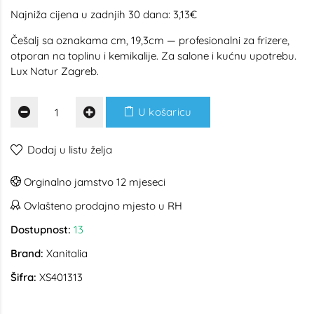
Najniža cijena u zadnjih 30 dana: 3,13€
Češalj sa oznakama cm, 19,3cm — profesionalni za frizere,
otporan na toplinu i kemikalije. Za salone i kućnu upotrebu.
Lux Natur Zagreb.
U košaricu
Dodaj u listu želja
Orginalno jamstvo 12 mjeseci
Ovlašteno prodajno mjesto u RH
Dostupnost:
13
Brand:
Xanitalia
Šifra:
XS401313