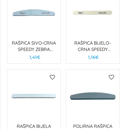
RAŠPICA SIVO-CRNA
RAŠPICA BIJELO-
SPEEDY ZEBRA
CRNA SPEEDY
100/180
100/180
1,41€
1,16€
POLUMJESEC
RAŠPICA BIJELA
POLIRNA RAŠPICA