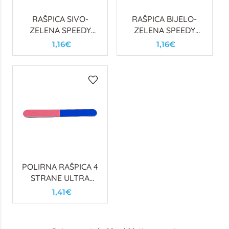
RAŠPICA SIVO-
RAŠPICA BIJELO-
ZELENA SPEEDY
ZELENA SPEEDY
ZEBRA 180/180
180/180
1,16€
1,16€
POLIRNA RAŠPICA 4
STRANE ULTRA
SHINY
1,41€