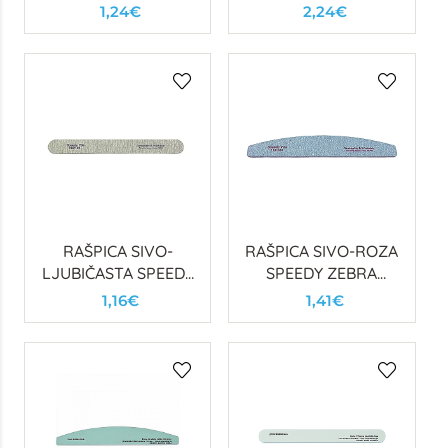
1,24€
2,24€
RAŠPICA SIVO-
RAŠPICA SIVO-ROZA
LJUBIČASTA SPEEDY
SPEEDY ZEBRA
ZEBRA 150/150
100/100
1,16€
1,41€
POLUMJESEC