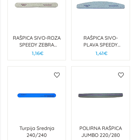
RAŠPICA SIVO-ROZA
RAŠPICA SIVO-
SPEEDY ZEBRA
PLAVA SPEEDY
100/100
ZEBRA 80/80
1,16€
1,41€
POLUMJESEC
Turpija Srednja
POLIRNA RAŠPICA
240/240
JUMBO 220/280