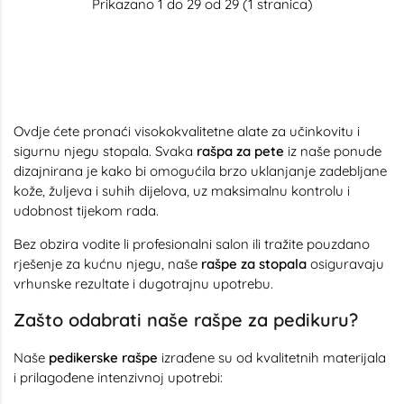
Prikazano 1 do 29 od 29 (1 stranica)
Ovdje ćete pronaći visokokvalitetne alate za učinkovitu i
sigurnu njegu stopala. Svaka
rašpa za pete
iz naše ponude
dizajnirana je kako bi omogućila brzo uklanjanje zadebljane
kože, žuljeva i suhih dijelova, uz maksimalnu kontrolu i
udobnost tijekom rada.
Bez obzira vodite li profesionalni salon ili tražite pouzdano
rješenje za kućnu njegu, naše
rašpe za stopala
osiguravaju
vrhunske rezultate i dugotrajnu upotrebu.
Zašto odabrati naše rašpe za pedikuru?
Naše
pedikerske rašpe
izrađene su od kvalitetnih materijala
i prilagođene intenzivnoj upotrebi: