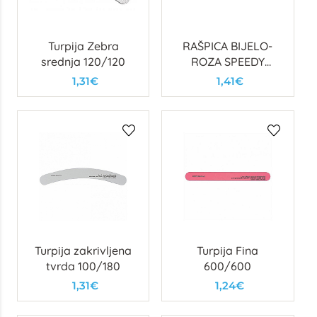
Turpija Zebra
RAŠPICA BIJELO-
srednja 120/120
ROZA SPEEDY
100/100
1,31€
1,41€
POLUMJESEC
Turpija zakrivljena
Turpija Fina
tvrda 100/180
600/600
1,31€
1,24€