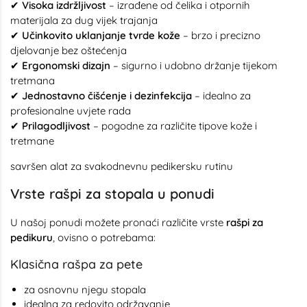
✔
Visoka izdržljivost
– izrađene od čelika i otpornih
materijala za dug vijek trajanja
✔
Učinkovito uklanjanje tvrde kože
– brzo i precizno
djelovanje bez oštećenja
✔
Ergonomski dizajn
– sigurno i udobno držanje tijekom
tretmana
✔
Jednostavno čišćenje i dezinfekcija
– idealno za
profesionalne uvjete rada
✔
Prilagodljivost
– pogodne za različite tipove kože i
tretmane
savršen alat za svakodnevnu pedikersku rutinu
Vrste rašpi za stopala u ponudi
U našoj ponudi možete pronaći različite vrste
rašpi za
pedikuru
, ovisno o potrebama:
Klasična rašpa za pete
za osnovnu njegu stopala
idealna za redovito održavanje