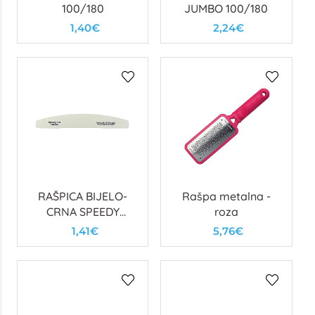
100/180
JUMBO 100/180
1,40€
2,24€
RAŠPICA BIJELO-
Rašpa metalna -
CRNA SPEEDY
roza
100/180
1,41€
5,76€
POLUMJESEC