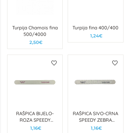
Turpija Chamois fina
Turpija fina 400/400
500/4000
1,24€
2,50€
RAŠPICA BIJELO-
RAŠPICA SIVO-CRNA
ROZA SPEEDY
SPEEDY ZEBRA
100/100
100/180
1,16€
1,16€