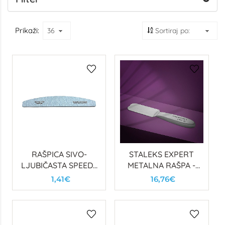
Prikaži:
RAŠPICA SIVO-
STALEKS EXPERT
LJUBIČASTA SPEEDY
METALNA RAŠPA -
ZEBRA 150/150
BAZA
1,41€
16,76€
POLUMJESEC