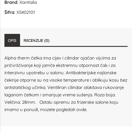
Brand:
Xanitalia
Šifra:
XS402101
OPIS
RECENZIJE (0)
Alpha therm četka ima cijev i cilindar ojačan vijcima za
pričvršćivanje koji jamče ekstremnu otpornost čak i za
intenzivnu upotrebu u salonu. Antibakterijske najlonske
čekinje otporne su na visoke temperature i oblikuju kosu bez
antistatičkog učinka. Ventiliran cilindar olakšava rukovanje
laganom četkom i smanjuje vreme sušenja. Roza boja.
Veličina: 28mm. Ostalu opremu za frizerske salone koju
imamo u ponudi, mozete pogledati
ovde.