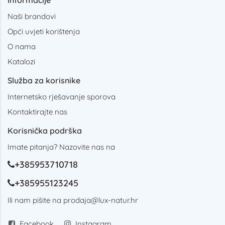
Informacije
Naši brandovi
Opći uvjeti korištenja
O nama
Katalozi
Služba za korisnike
Internetsko rješavanje sporova
Kontaktirajte nas
Korisnička podrška
Imate pitanja? Nazovite nas na
+385953710718
+385955123245
Ili nam pišite na
prodaja@lux-natur.hr
Facebook
Instagram