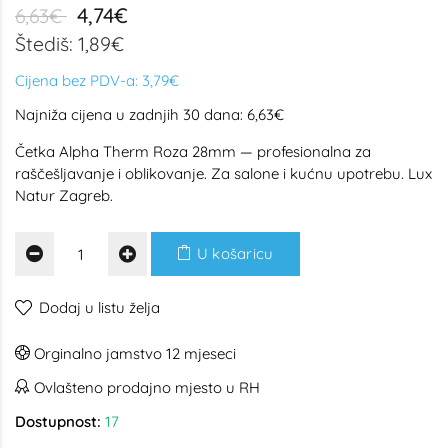
4,74€
6,63€
Štediš: 1,89€
Cijena bez PDV-a:
3,79€
Najniža cijena u zadnjih 30 dana: 6,63€
Četka Alpha Therm Roza 28mm — profesionalna za
raščešljavanje i oblikovanje. Za salone i kućnu upotrebu. Lux
Natur Zagreb.
U košaricu
Dodaj u listu želja
Orginalno jamstvo 12 mjeseci
Ovlašteno prodajno mjesto u RH
Dostupnost:
17