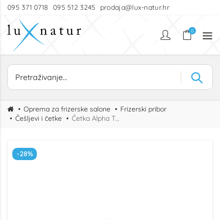
095 371 0718
095 512 3245
prodaja@lux-natur.hr
0
Oprema za frizerske salone
Frizerski pribor
Češljevi i četke
Četka Alpha Therm Roza 28mm
-28%