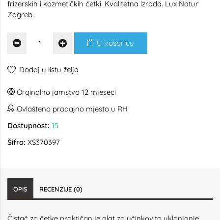
frizerskih i kozmetičkih četki. Kvalitetna izrada. Lux Natur
Zagreb.
U košaricu
Dodaj u listu želja
Orginalno jamstvo 12 mjeseci
Ovlašteno prodajno mjesto u RH
Dostupnost:
15
Šifra:
XS370397
OPIS
RECENZIJE (0)
Čistač za četke praktičan je alat za učinkovito uklanjanje