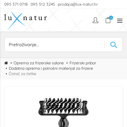
095 371 0718
095 512 3245
prodaja@lux-natur.hr
0
Oprema za frizerske salone
Frizerski pribor
Dodatna oprema i potrošni materijal za frizere
Čistač za četke