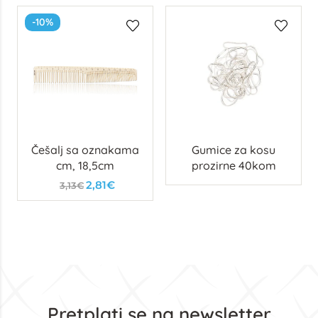
-10%
Češalj sa oznakama
Gumice za kosu
cm, 18,5cm
prozirne 40kom
2,81€
3,13€
Pretplati se na newsletter