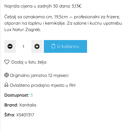
Najniža cijena u zadnjih 30 dana: 3,13€
Češalj sa oznakama cm, 19,5cm — profesionalni za frizere,
otporan na toplinu i kemikalije. Za salone i kućnu upotrebu.
Lux Natur Zagreb.
U košaricu
Dodaj u listu želja
Orginalno jamstvo 12 mjeseci
Ovlašteno prodajno mjesto u RH
Dostupnost:
5
Brand:
Xanitalia
Šifra:
XS401317