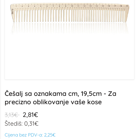
Češalj sa oznakama cm, 19,5cm - Za
precizno oblikovanje vaše kose
2,81€
3,13€
Štediš: 0,31€
Cijena bez PDV-a:
2,25€