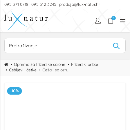
095 371 0718
095 512 3245
prodaja@lux-natur.hr
0
Oprema za frizerske salone
Frizerski pribor
Češljevi i četke
Češalj sa oznakama cm, 19,5cm
-10%