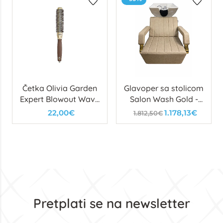
Četka Olivia Garden
Glavoper sa stolicom
Expert Blowout Wavy
Salon Wash Gold -
Speed Gold 25
izložbeni
22,00€
1.178,13€
1.812,50€
Pretplati se na newsletter