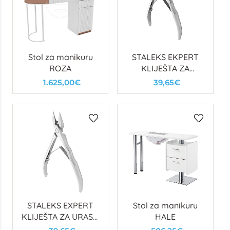
Stol za manikuru
STALEKS EKPERT
ROZA
KLIJEŠTA ZA
URASLE NOKTE 61,
1.625,00€
39,65€
12MM
STALEKS EXPERT
Stol za manikuru
KLIJEŠTA ZA URASLI
HALE
NOKAT 61 16MM