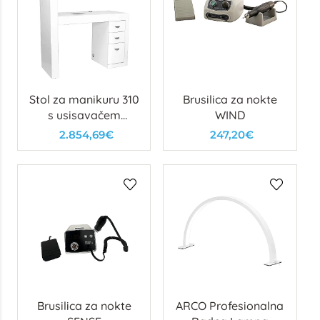
Stol za manikuru 310
Brusilica za nokte
s usisavačem
WIND
(Right)
2.854,69€
247,20€
Brusilica za nokte
ARCO Profesionalna