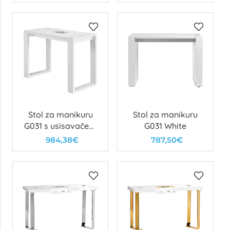
Stol za manikuru
Stol za manikuru
G031 s usisavačem
G031 White
Momo S-41
984,38€
787,50€