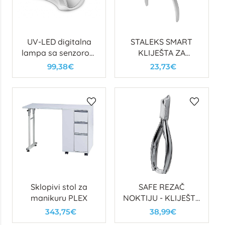
UV-LED digitalna
STALEKS SMART
lampa sa senzorom
KLIJEŠTA ZA
pokreta i timerima
KOŽICU 31, 7mm
99,38€
23,73€
Sklopivi stol za
SAFE REZAČ
manikuru PLEX
NOKTIJU - KLIJEŠTA
JEDAN VRH 14cm
343,75€
38,99€