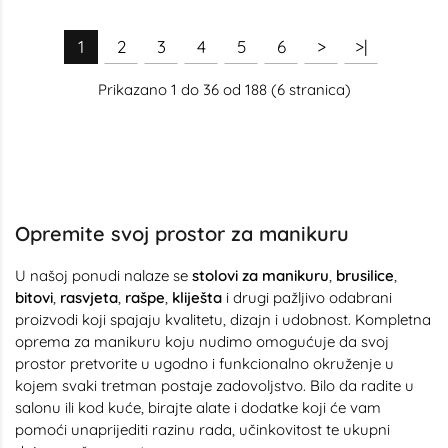
1
2
3
4
5
6
>
>|
Prikazano 1 do 36 od 188 (6 stranica)
Opremite svoj prostor za manikuru
U našoj ponudi nalaze se
stolovi za manikuru
,
brusilice
,
bitovi
,
rasvjeta
,
rašpe
,
kliješta
i drugi pažljivo odabrani
proizvodi koji spajaju kvalitetu, dizajn i udobnost. Kompletna
oprema za manikuru koju nudimo omogućuje da svoj
prostor pretvorite u ugodno i funkcionalno okruženje u
kojem svaki tretman postaje zadovoljstvo. Bilo da radite u
salonu ili kod kuće, birajte alate i dodatke koji će vam
pomoći unaprijediti razinu rada, učinkovitost te ukupni