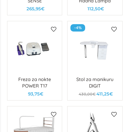
SENSE
Radna Lampa
265,95€
112,50€
-4%
Freza za nokte
Stol za manikuru
POWER T17
DIGIT
93,75€
411,25€
430,00€