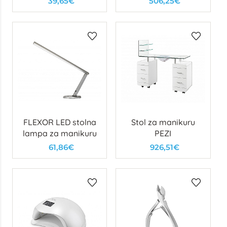
39,65€
506,25€
FLEXOR LED stolna
Stol za manikuru
lampa za manikuru
PEZI
61,86€
926,51€