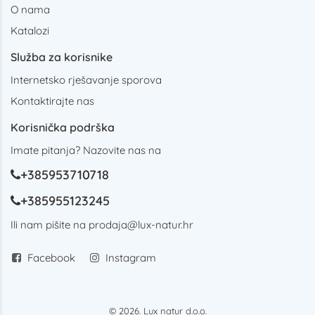
O nama
Katalozi
Služba za korisnike
Internetsko rješavanje sporova
Kontaktirajte nas
Korisnička podrška
Imate pitanja? Nazovite nas na
+385953710718
+385955123245
Ili nam pišite na
prodaja@lux-natur.hr
Facebook
Instagram
© 2026. Lux natur d.o.o.