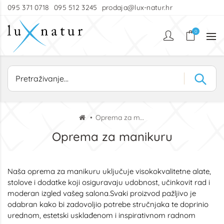
095 371 0718
095 512 3245
prodaja@lux-natur.hr
0
Oprema za manikuru
Oprema za manikuru
Naša oprema za manikuru uključuje visokokvalitetne alate,
stolove i dodatke koji osiguravaju udobnost, učinkovit rad i
moderan izgled vašeg salona.Svaki proizvod pažljivo je
odabran kako bi zadovoljio potrebe stručnjaka te doprinio
urednom, estetski usklađenom i inspirativnom radnom