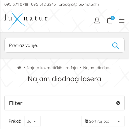
095 371 0718
095 512 3245
prodaja@lux-natur.hr
0
Najam kozmetičkih uređaja
Najam diodnog lasera
Najam diodnog lasera
Filter
Prikaži: