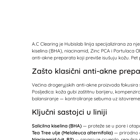
A.C Clearing je Hubislab linija specijalizirana za 
kiselina (BHA), niacinamid, Zinc PCA i Portulaca O
anti-akne preparata koji previše isušuju kožu. Pet 
Zašto klasični anti-akne prepa
Većina drogeryjskih anti-akne proizvoda fokusira 
Posljedica: koža gubi zaštitnu barijeru, kompenzira
balansiranje — kontroliranje sebuma uz istovremenu
Ključni sastojci u liniji
Salicilna kiselina (BHA)
— proteže se u pore i otap
Tea Tree ulje (Melaleuca alternifolia)
— prirodno a
Niacinamid (vit. B3)
— smanjuje crvenilo, regulira 