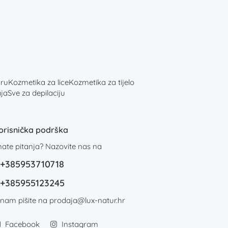
ru
Kozmetika za lice
Kozmetika za tijelo
ja
Sve za depilaciju
orisnička podrška
mate pitanja? Nazovite nas na
+385953710718
+385955123245
i nam pišite na
prodaja@lux-natur.hr
Facebook
Instagram