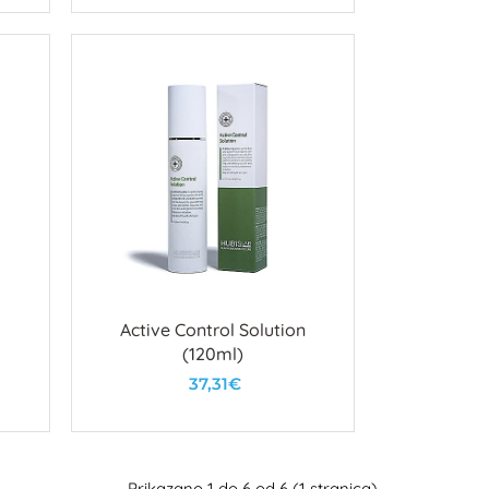
U košaricu
Active Control Solution
(120ml)
37,31€
U košaricu
Prikazano 1 do 6 od 6 (1 stranica)