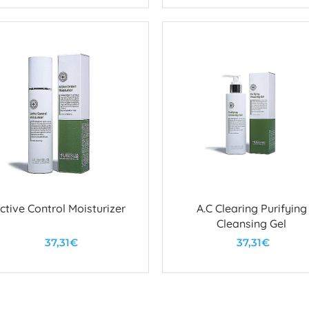
U košaricu
U košaricu
ctive Control Moisturizer
A.C Clearing Purifying
Cleansing Gel
37,31€
37,31€
U košaricu
U košaricu