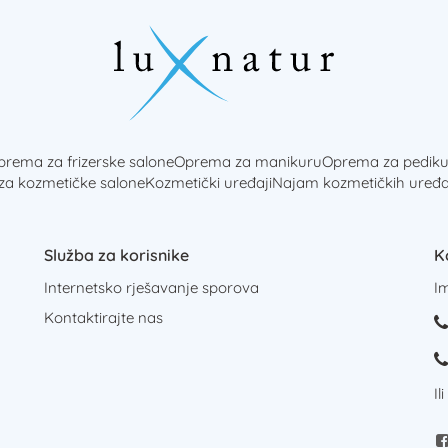
rema za frizerske salone
Oprema za manikuru
Oprema za pediku
 za kozmetičke salone
Kozmetički uređaji
Najam kozmetičkih uređa
Služba za korisnike
K
Internetsko rješavanje sporova
I
Kontaktirajte nas
Il