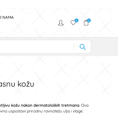
O NAMA
0
0
masnu kožu
etljivu kožu nakon dermatoloških tretmana
. Ova
novno uspostavi prirodnu ravnotežu ulja i vlage.