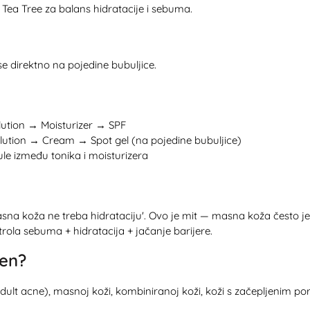
ea Tree za balans hidratacije i sebuma.
se direktno na pojedine bubuljice.
olution → Moisturizer → SPF
olution → Cream → Spot gel (na pojedine bubuljice)
e između tonika i moisturizera
 'masna koža ne treba hidrataciju'. Ovo je mit — masna koža često
trola sebuma + hidratacija + jačanje barijere.
jen?
acne), masnoj koži, kombiniranoj koži, koži s začepljenim poram