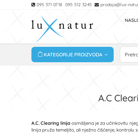
095 371 0718
095 512 3245
prodaja@lux-natur
NASL
KATEGORIJE PROIZVODA
A.C Clear
A.C. Clearing linija
osmišljena je za učinkovitu nj
linija pruža temeljito, ali nježno čišćenje, kontro