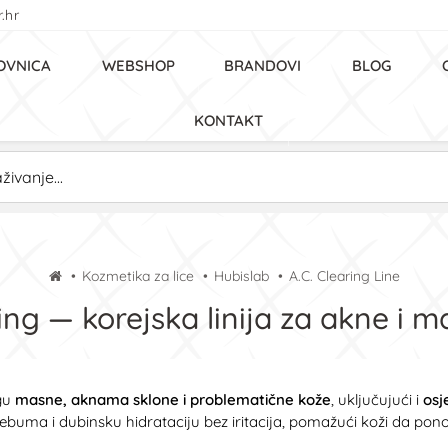
.hr
OVNICA
WEBSHOP
BRANDOVI
BLOG
KONTAKT
Kozmetika za lice
Hubislab
A.C. Clearing Line
ing — korejska linija za akne i 
egu
masne, aknama sklone i problematične kože
, uključujući i
osj
lu sebuma i dubinsku hidrataciju bez iritacija, pomažući koži da po