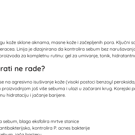
njegu kože sklone aknama, masne kože i začepljenih pora. Ključni sas
leracea. Linija je dizajnirana da kontrolira sebum bez narušavanja
proizvoda za kompletnu rutinu: gel za umivanje, tonik, hidratantna
rati ne rade?
se na agresivno isušivanje kože (visoki postoci benzoyl peroksid
 proizvodnjom još više sebuma i ulazi u začarani krug. Korejski pri
 hidrataciju i jačanje barijere.
a sebum, blago eksfolira mrtve stanice
ntibakterijsko, kontrolira P. acnes bakterije
sebum, jača barijeru