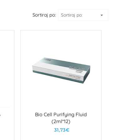
Sortiraj po:
%
Bio Cell Purifying Fluid
(2ml*12)
31,73€