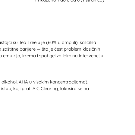
tojci su Tea Tree ulje (60% u ampuli), salicilna
 zaštitne barijere — što je čest problem klasičnih
 emulzija, krema i spot gel za lokalnu intervenciju.
a, alkohol, AHA u visokim koncentracijama).
stup, koji prati A.C Clearing, fokusira se na