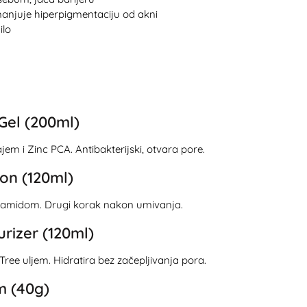
manjuje hiperpigmentaciju od akni
ilo
 Gel (200ml)
jem i Zinc PCA. Antibakterijski, otvara pore.
ion (120ml)
acinamidom. Drugi korak nakon umivanja.
urizer (120ml)
ree uljem. Hidratira bez začepljivanja pora.
m (40g)