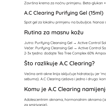
Završna krema za noćnu primjenu. Beta-glukan + T
A.C Clearing Purifying Gel (15ml)
Spot gel za lokalnu primjenu na bubuljice. Nanosi 
Rutina za masnu kožu
Jutro: Purifying Cleansing Gel → Active Control S
Večer: Purifying Cleansing Gel → Active Control S
2-3x tjedno: dodajte Tea Tree Complex 60% Ampoul
Što razlikuje A.C Clearing?
Većina anti-akne linija isključuje hidrataciju jer
sebuma). A.C Clearing rješava i jedno i drugo: kon
Komu je A.C Clearing namijen
Adolescentnim aknama, hormonalnim aknama (adult 
za smirivanje).