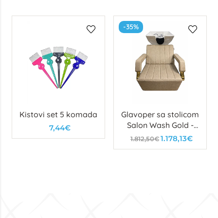
-35%
Kistovi set 5 komada
Glavoper sa stolicom
Salon Wash Gold -
7,44€
izložbeni
1.178,13€
1.812,50€