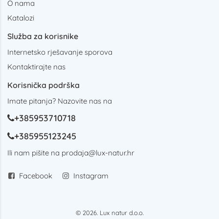
O nama
Katalozi
Služba za korisnike
Internetsko rješavanje sporova
Kontaktirajte nas
Korisnička podrška
Imate pitanja? Nazovite nas na
+385953710718
+385955123245
Ili nam pišite na
prodaja@lux-natur.hr
Facebook
Instagram
© 2026. Lux natur d.o.o.