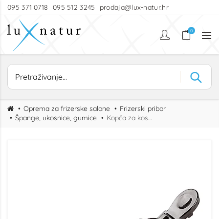
095 371 0718
095 512 3245
prodaja@lux-natur.hr
0
Oprema za frizerske salone
Frizerski pribor
Špange, ukosnice, gumice
Kopča za kosu Crocrodile