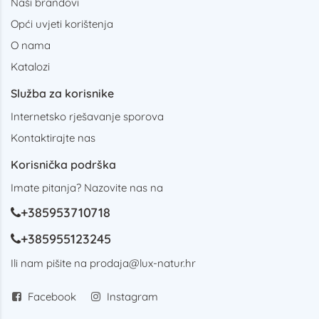
Naši brandovi
Opći uvjeti korištenja
O nama
Katalozi
Služba za korisnike
Internetsko rješavanje sporova
Kontaktirajte nas
Korisnička podrška
Imate pitanja? Nazovite nas na
+385953710718
+385955123245
Ili nam pišite na
prodaja@lux-natur.hr
Facebook
Instagram