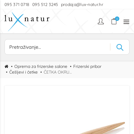
095 371 0718
095 512 3245
prodaja@lux-natur.hr
0
Oprema za frizerske salone
Frizerski pribor
Češljevi i četke
ČETKA OKRUGLA NAJLON 16mm