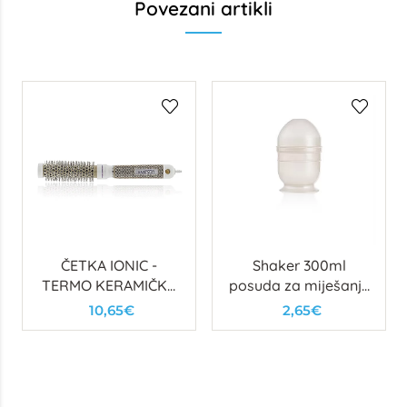
Povezani artikli
ČETKA IONIC -
Shaker 300ml
TERMO KERAMIČKA
posuda za miješanje
(FI25)
boje za kosu
10,65€
2,65€