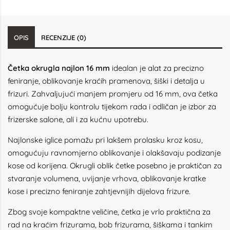
OPIS
RECENZIJE (0)
Četka okrugla najlon 16 mm
idealan je alat za precizno
feniranje, oblikovanje kraćih pramenova, šiški i detalja u
frizuri. Zahvaljujući manjem promjeru od 16 mm, ova četka
omogućuje bolju kontrolu tijekom rada i odličan je izbor za
frizerske salone, ali i za kućnu upotrebu.
Najlonske iglice pomažu pri lakšem prolasku kroz kosu,
omogućuju ravnomjerno oblikovanje i olakšavaju podizanje
kose od korijena. Okrugli oblik četke posebno je praktičan za
stvaranje volumena, uvijanje vrhova, oblikovanje kratke
kose i precizno feniranje zahtjevnijih dijelova frizure.
Zbog svoje kompaktne veličine, četka je vrlo praktična za
rad na kraćim frizurama, bob frizurama, šiškama i tankim