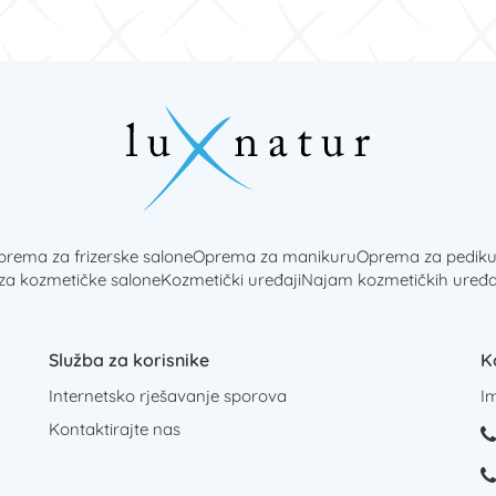
rema za frizerske salone
Oprema za manikuru
Oprema za pediku
 za kozmetičke salone
Kozmetički uređaji
Najam kozmetičkih uređa
Služba za korisnike
K
Internetsko rješavanje sporova
I
Kontaktirajte nas