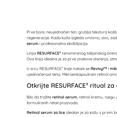
Prve bore, neujednačen ten, grublja tekstura kože, 
regeneracije. Kada koža izgleda umorno, sivo, zade
serum
i profesionalna eksfolijacija.
Linija
RESURFACE²
renomiranog talijanskog bre
Ova linija idealna je za prve znakove starenja, sitne
U srcu RESURFACE² linije nalaze se
Revivyl™
i
mik
ujednačenost tena. Mikroenkapsulirani retinol omog
Otkrijte RESURFACE² ritual za o
Bilo da tražite
retinol serum
, retinol kremu, njegu 
formuliranih retail proizvoda.
Retinol serum za lice
idealan je za kožu s prvim 