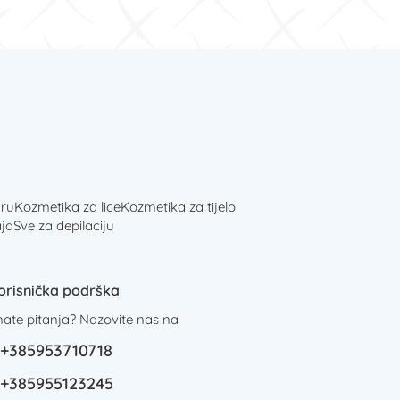
ru
Kozmetika za lice
Kozmetika za tijelo
ja
Sve za depilaciju
orisnička podrška
mate pitanja? Nazovite nas na
+385953710718
+385955123245