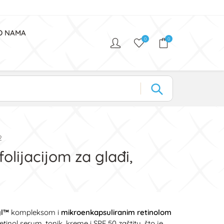
O NAMA
0
0
2
olijacijom za glađi,
yl™
kompleksom i
mikroenkapsuliranim retinolom
etinol serum, tonik, kreme i SPF 50 zaštitu, što je