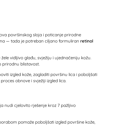
nova površinskog sloja i poticanje prirodne
ljna — tada je potreban ciljano formuliran
retinol
žele vidljivo glađu, svježiju i ujednačeniju kožu.
o prirodnu blistavost.
viti izgled kože, zagladiti površinu lica i poboljšati
oces obnove i svježiji izgled lica.
ja nudi cjelovito rješenje kroz 7 pažljivo
porabom pomaže poboljšati izgled površine kože,