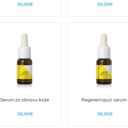
30,00€
30,00€
U košaricu
U košaricu
Serum za obnovu kože
Regenerirajući serum
38,00€
38,00€
U košaricu
U košaricu