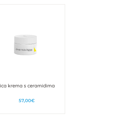
ica krema s ceramidima
57,00€
U košaricu