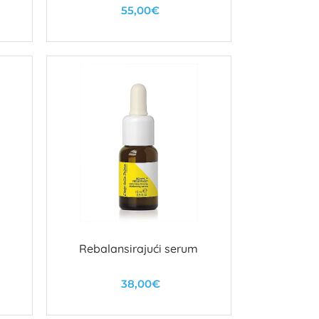
55,00€
U košaricu
Rebalansirajući serum
38,00€
U košaricu