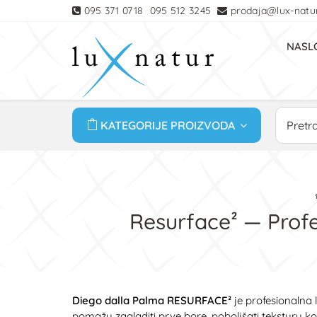
095 371 0718
095 512 3245
prodaja@lux-natur
NASL
KATEGORIJE PROIZVODA
Resurface² — Profes
Diego dalla Palma RESURFACE²
je profesionalna l
pomažu zagladiti prve bore, poboljšati teksturu kože,