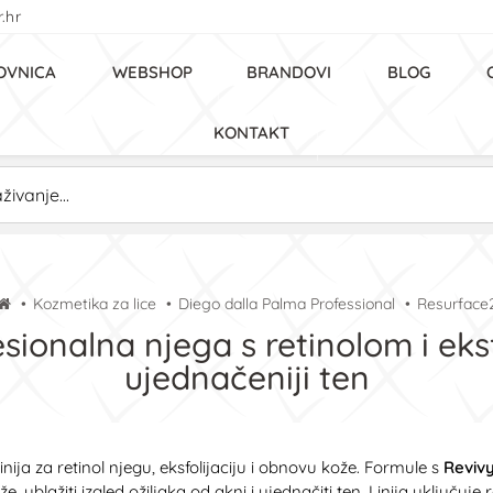
.hr
OVNICA
WEBSHOP
BRANDOVI
BLOG
KONTAKT
Kozmetika za lice
Diego dalla Palma Professional
Resurface
ionalna njega s retinolom i eksf
ujednačeniji ten
inija za retinol njegu, eksfolijaciju i obnovu kože. Formule s
Reviv
 ublažiti izgled ožiljaka od akni i ujednačiti ten. Linija uključuje r