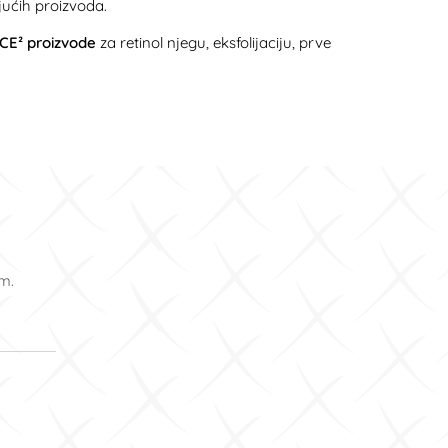
jućih proizvoda.
CE² proizvode
za retinol njegu, eksfolijaciju, prve
om.