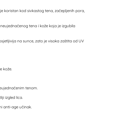
je koristan kod sivkastog tena, začepljenih pora,
eujednačenog tena i kože koja je izgubila
 osjetljivija na sunce, zato je visoka zaštita od UV
e kože.
 neujednačenim tenom.
i izgled lica.
i anti-age učinak.