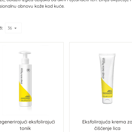
fesionalnu obnovu kože kod kuće.
i:
generirajući eksfolirajući
Eksfolirajuća krema z
tonik
čišćenje lica