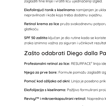
zagladiti fine linije i vratiti licu ujednačeniji izgled.
Eksfolirajući tonik s kiselinama
namijenjen je uklan
nepravilnosti i kože koja treba dodatnu svježinu.
Retinol krema za lice
pruža svakodnevnu potporu k
glatkoću.
SPF 50 zaštita
ključan je dio rutine kada se koriste 
zraka iznimno važna za siguran i učinkovit rezultat
Zašto odabrati Diego dalla P
Profesionalni retinol za lice:
RESURFACE² linija idea
Njega za prve bore:
Formule pomažu zagladiti izgle
Pomoć kod ožiljaka od akni:
Linija je posebno pr
Eksfolijacija s kiselinama:
Pažljivo formulirani proiz
Revivyl™ i mikroenkapsulirani retinol:
Napredna ko