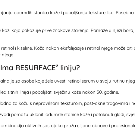
janju odumrlih stanica kože i poboljšanju teksture lica. Posebno 
oži koja pokazuje prve znakove starenja. Pomaže u njezi bora, n
retinol i kiseline. Koža nakon eksfolijacije i retinol njege može biti
 njege.
alma RESURFACE² liniju?
lna je za osobe koje žele uvesti retinol serum u svoju rutinu njeg
d sitnih linija i poboljšati svježinu kože nakon 30. godine.
ikladna za kožu s nepravilnom teksturom, post-akne tragovima i
vodi pomažu ukloniti odumrle stanice kože i potaknuti glađi, svjetlij
mbinacija aktivnih sastojaka pruža ciljanu obnovu i profesionaln