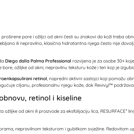
proširene pore i ožiljci od akni česti su znakovi da koži treba ob
bljano ili nepravilno, klasična hidratantna njega često nije dovo
nda
Diego dalla Palma Professional
razvijena je za osobe 30+ koje 
 bore, ožiljke od akni, nepravilnu teksturu kože i ten koji je izgubi
roenkapsulirani retinol
, napredni aktivni sastojci koji pomažu obno
ućuje ciljanu, profesionalnu njegu kože, dok Revivyl™ podržava pr
bnovu, retinol i kiseline
za ožiljke od akni ili proizvode za eksfolijaciju lica, RESURFACE² lini
borama, nepravilnom teksturom i gubitkom svježine. Redovitom u