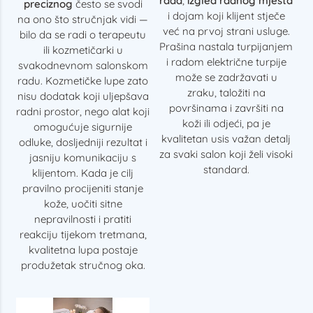
rada
,
izgled radnog mjesta
preciznog
često se svodi
i dojam koji klijent stječe
na ono što stručnjak vidi —
već na prvoj strani usluge.
bilo da se radi o terapeutu
Prašina nastala turpijanjem
ili kozmetičarki u
i radom električne turpije
svakodnevnom salonskom
može se zadržavati u
radu. Kozmetičke lupe zato
zraku, taložiti na
nisu dodatak koji uljepšava
površinama i završiti na
radni prostor, nego alat koji
koži ili odjeći, pa je
omogućuje sigurnije
kvalitetan usis važan detalj
odluke, dosljedniji rezultat i
za svaki salon koji želi visoki
jasniju komunikaciju s
standard.
klijentom. Kada je cilj
pravilno procijeniti stanje
kože, uočiti sitne
nepravilnosti i pratiti
reakciju tijekom tretmana,
kvalitetna lupa postaje
produžetak stručnog oka.