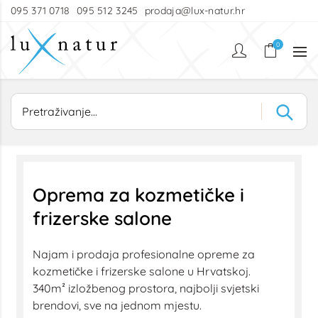
095 371 0718
095 512 3245
prodaja@lux-natur.hr
0
Oprema za kozmetičke i
frizerske salone
Najam i prodaja profesionalne opreme za
kozmetičke i frizerske salone u Hrvatskoj.
340m² izložbenog prostora, najbolji svjetski
brendovi, sve na jednom mjestu.