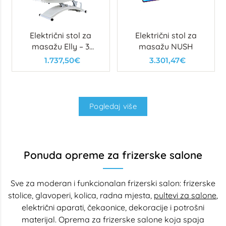
Električni stol za
Električni stol za
masažu Elly – 3
masažu NUSH
motora
1.737,50€
3.301,47€
Pogledaj više
Ponuda opreme za frizerske salone
Sve za moderan i funkcionalan frizerski salon: frizerske
stolice, glavoperi, kolica, radna mjesta,
pultevi za salone
,
električni aparati, čekaonice, dekoracije i potrošni
materijal. Oprema za frizerske salone koja spaja