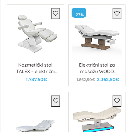
-
-27%
Kozmetički stol
Električni stol za
TALEX – električni
masažu WOOD
stol s 4 motora
LUXURY
1.737,50€
2.362,50€
1.862,50€