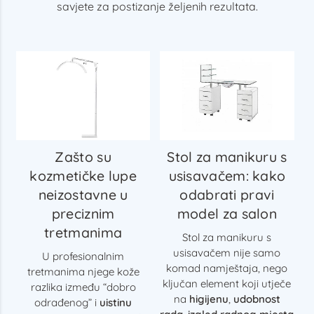
savjete za postizanje željenih rezultata.
Zašto su
Stol za manikuru s
kozmetičke lupe
usisavačem: kako
neizostavne u
odabrati pravi
preciznim
model za salon
tretmanima
Stol za manikuru s
usisavačem nije samo
U profesionalnim
komad namještaja, nego
tretmanima njege kože
ključan element koji utječe
razlika između “dobro
na
higijenu
,
udobnost
odrađenog” i
uistinu