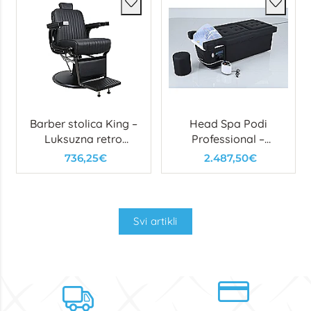
Barber stolica King –
Head Spa Podi
Luksuzna retro
Professional –
stolica s čeličnim
višenamjenski spa
736,25€
2.487,50€
okvirom i detaljima
stol s kadicom za
kosu i stopala
Svi artikli