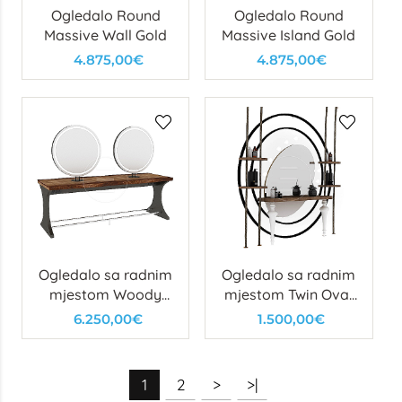
Ogledalo Round
Ogledalo Round
Massive Wall Gold
Massive Island Gold
4.875,00€
4.875,00€
Ogledalo sa radnim
Ogledalo sa radnim
mjestom Woody
mjestom Twin Oval
Circle Double Island
Make Up
6.250,00€
1.500,00€
1
2
>
>|