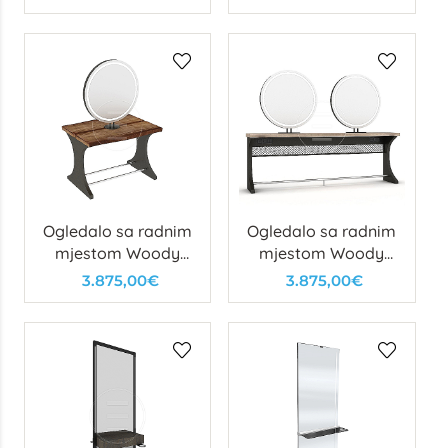
Ogledalo sa radnim
Ogledalo sa radnim
mjestom Woody
mjestom Woody
Circle Island
Circle Double
3.875,00€
3.875,00€