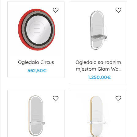
Ogledalo Circus
Ogledalo sa radnim
mjestom Glam Wall
562,50€
NK
1.250,00€