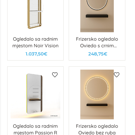
Ogledalo sa radnim
Frizersko ogledalo
mjestom Noir Vision
Oviedo s crnim
rubom
1.037,50€
248,75€
Ogledalo sa radnim
Frizersko ogledalo
mjestom Passion R
Oviedo bez ruba