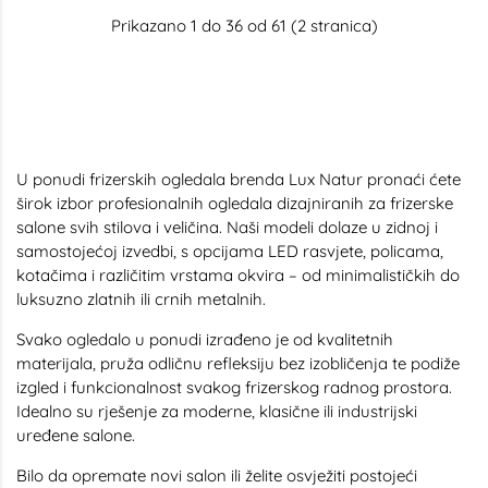
Prikazano 1 do 36 od 61 (2 stranica)
U ponudi frizerskih ogledala brenda Lux Natur pronaći ćete
širok izbor profesionalnih ogledala dizajniranih za frizerske
salone svih stilova i veličina. Naši modeli dolaze u zidnoj i
samostojećoj izvedbi, s opcijama LED rasvjete, policama,
kotačima i različitim vrstama okvira – od minimalističkih do
luksuzno zlatnih ili crnih metalnih.
Svako ogledalo u ponudi izrađeno je od kvalitetnih
materijala, pruža odličnu refleksiju bez izobličenja te podiže
izgled i funkcionalnost svakog frizerskog radnog prostora.
Idealno su rješenje za moderne, klasične ili industrijski
uređene salone.
Bilo da opremate novi salon ili želite osvježiti postojeći