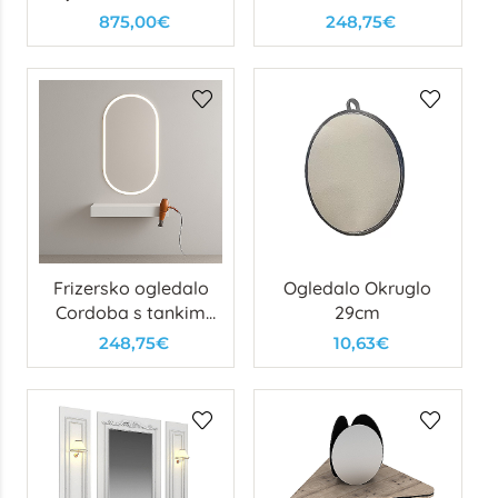
875,00€
248,75€
Frizersko ogledalo
Ogledalo Okruglo
Cordoba s tankim
29cm
okvirom
248,75€
10,63€