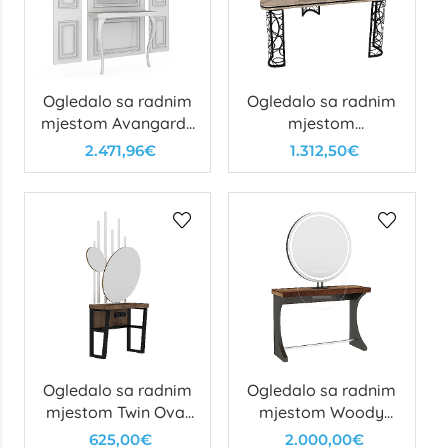
Ogledalo sa radnim
Ogledalo sa radnim
mjestom Avangarde
mjestom
Mirror Avanspace
Boomerang
2.471,96€
1.312,50€
Ogledalo sa radnim
Ogledalo sa radnim
mjestom Twin Oval
mjestom Woody
Wall
Circle
625,00€
2.000,00€