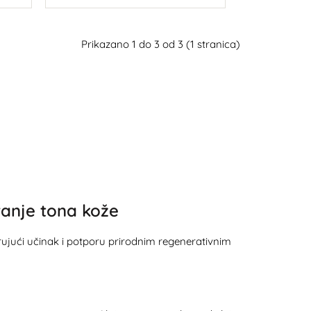
U košaricu
Prikazano 1 do 3 od 3 (1 stranica)
vanje tona kože
rujući učinak i potporu prirodnim regenerativnim