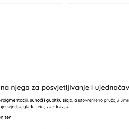
U košaricu
U košaricu
lna njega za posvjetljivanje i ujednača
rpigmentaciji, suhoći i gubitku sjaja
, a istovremeno pružaju umi
vjetlija, glađa i vidljivo zdravija.
en ten