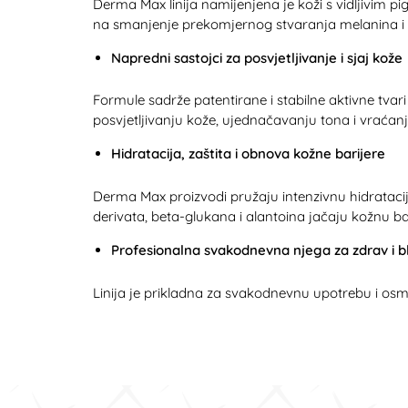
Derma Max linija namijenjena je koži s vidljivim 
na smanjenje prekomjernog stvaranja melanina i p
Napredni sastojci za posvjetljivanje i sjaj kože
Formule sadrže patentirane i stabilne aktivne tv
posvjetljivanju kože, ujednačavanju tona i vraćanj
Hidratacija, zaštita i obnova kožne barijere
Derma Max proizvodi pružaju intenzivnu hidrataciju
derivata, beta-glukana i alantoina jačaju kožnu bari
Profesionalna svakodnevna njega za zdrav i bl
Linija je prikladna za svakodnevnu upotrebu i osmi