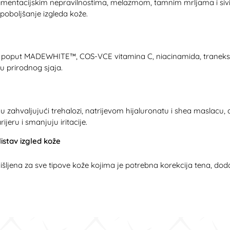
pigmentacijskim nepravilnostima, melazmom, tamnim mrljama i sivi
oboljšanje izgleda kože.
ari poput MADEWHITE™, COS-VCE vitamina C, niacinamida, traneksam
u prirodnog sjaja.
 zahvaljujući trehalozi, natrijevom hijaluronatu i shea maslacu, d
jeru i smanjuju iritacije.
istav izgled kože
šljena za sve tipove kože kojima je potrebna korekcija tena, dodat