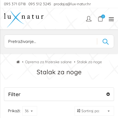
095 371 0718
095 512 3245
prodaja@lux-natur.hr
0
Oprema za frizerske salone
Stalak za noge
Stalak za noge
Filter
Prikaži: