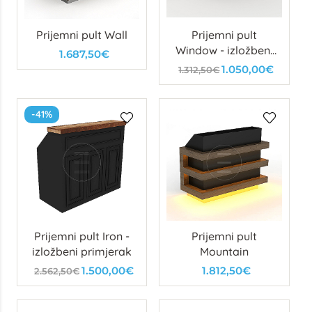
Prijemni pult Wall
Prijemni pult
Window - izložbeni
1.687,50€
primjerak
1.050,00€
1.312,50€
-41%
Prijemni pult Iron -
Prijemni pult
izložbeni primjerak
Mountain
1.500,00€
1.812,50€
2.562,50€