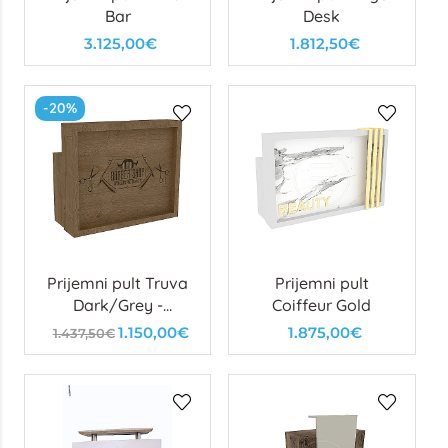
Bar
Desk
3.125,00€
1.812,50€
-20%
Prijemni pult Truva
Prijemni pult
Dark/Grey -
Coiffeur Gold
izložbeni primjerak
1.150,00€
1.875,00€
1.437,50€