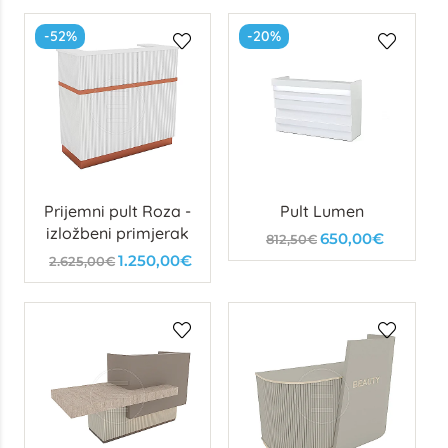
-52%
-20%
Prijemni pult Roza -
Pult Lumen
izložbeni primjerak
650,00€
812,50€
1.250,00€
2.625,00€