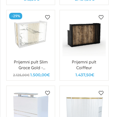
-29%
Prijemni pult Slim
Prijemni pult
Grace Gold -
Coiffeur
izložbeni primjerak
1.500,00€
1.437,50€
2.125,00€