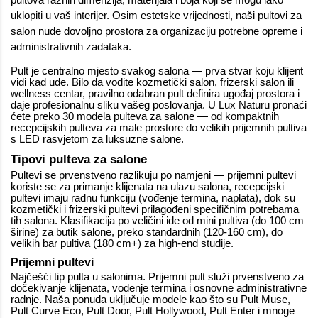
uklopiti u vaš interijer. Osim estetske vrijednosti, naši pultovi za
salon nude dovoljno prostora za organizaciju potrebne opreme i
administrativnih zadataka.
Pult je centralno mjesto svakog salona — prva stvar koju klijent
vidi kad uđe. Bilo da vodite kozmetički salon, frizerski salon ili
wellness centar, pravilno odabran pult definira ugođaj prostora i
daje profesionalnu sliku vašeg poslovanja. U Lux Naturu pronaći
ćete preko 30 modela pulteva za salone — od kompaktnih
recepcijskih pulteva za male prostore do velikih prijemnih pultiva
s LED rasvjetom za luksuzne salone.
Tipovi pulteva za salone
Pultevi se prvenstveno razlikuju po namjeni — prijemni pultevi
koriste se za primanje klijenata na ulazu salona, recepcijski
pultevi imaju radnu funkciju (vođenje termina, naplata), dok su
kozmetički i frizerski pultevi prilagođeni specifičnim potrebama
tih salona. Klasifikacija po veličini ide od mini pultiva (do 100 cm
širine) za butik salone, preko standardnih (120-160 cm), do
velikih bar pultiva (180 cm+) za high-end studije.
Prijemni pultevi
Najčešći tip pulta u salonima. Prijemni pult služi prvenstveno za
dočekivanje klijenata, vođenje termina i osnovne administrativne
radnje. Naša ponuda uključuje modele kao što su Pult Muse,
Pult Curve Eco, Pult Door, Pult Hollywood, Pult Enter i mnoge