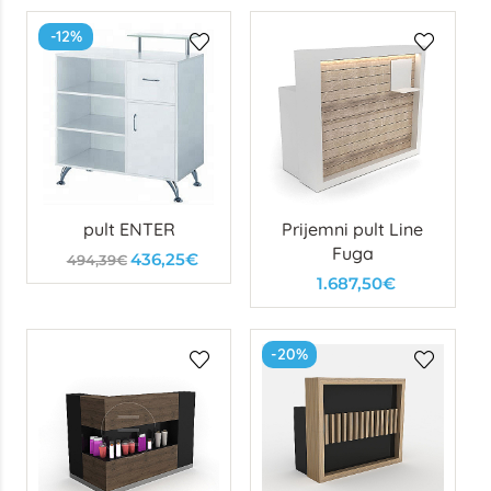
-12%
pult ENTER
Prijemni pult Line
Fuga
436,25€
494,39€
1.687,50€
-20%