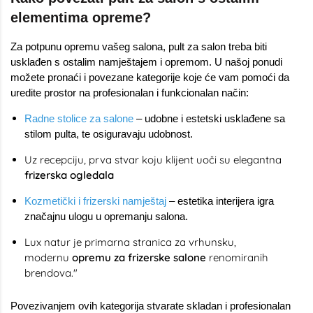
elementima opreme?
Za potpunu opremu vašeg salona, pult za salon treba biti
usklađen s ostalim namještajem i opremom. U našoj ponudi
možete pronaći i povezane kategorije koje će vam pomoći da
uredite prostor na profesionalan i funkcionalan način:
Radne stolice za salone
– udobne i estetski usklađene sa
stilom pulta, te osiguravaju udobnost.
Uz recepciju, prva stvar koju klijent uoči su elegantna
frizerska ogledala
Kozmetički i frizerski namještaj
– estetika interijera igra
značajnu ulogu u opremanju salona.
Lux natur je primarna stranica za vrhunsku,
modernu
opremu za frizerske salone
renomiranih
brendova."
Povezivanjem ovih kategorija stvarate skladan i profesionalan