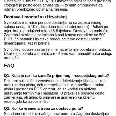
ili nazovite +385 95 371 0718. Obavezno priložite tlocrt prostora
i fotografije postojećeg ambijenta — to nam omogućava da
odmah predložimo optimalna rješenja.
Dostava i montaža u Hrvatskoj
Sve pultove iz naše ponude dostavljamo na adresu vašeg
salona unutar 5-10 radnih dana (standardni modeli). Pultevi po
mjeri imaju produženi rok od 6-8 tjedana. Dostava na područje
Zagreba i okolice je besplatna iznad iznosa narudžbe od 500
EUR. Za ostatak Hrvatske obračunavamo dostavu prema
dimenzijama i težini paketa.
Svi pultevi dolaze sastavljeni, te načelno nije potrebna montaža.
Ukoliko je potrebna montaža možemo vam ponuditi našu uslugu
montaže.
FAQ
Q1: Koja je razlika između prijemnog i recepcijskog pulta?
Prijemni pult služi prvenstveno za dočekivanje klijenata i ima
manju radnu plohu, dok recepcijski pult ima proširenu radnu
plohu i prostor za POS opremu, te se koristi za aktivno
upravljanje terminima i naplatom. U praksi se pojmovi često
zamjenjuju, ali tehnički prijemni je usmjeren ka klijentu,
recepcijski ka zaposleniku.
Q2: Koliko vremena treba za dostavu pulta?
Standardni modeli iz našeg showroom-a u Zagrebu dostavljaju