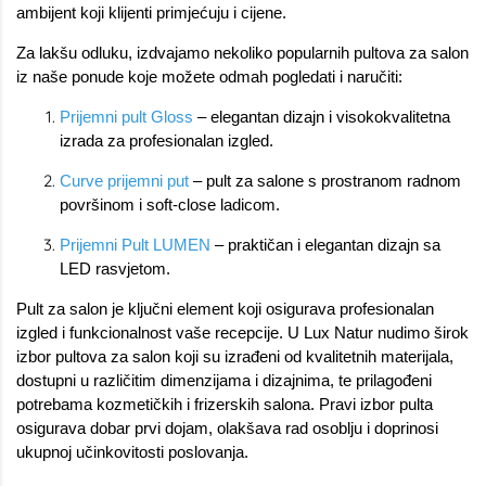
ambijent koji klijenti primjećuju i cijene.
Za lakšu odluku, izdvajamo nekoliko popularnih pultova za salon
iz naše ponude koje možete odmah pogledati i naručiti:
Prijemni pult Gloss
– elegantan dizajn i visokokvalitetna
izrada za profesionalan izgled.
Curve prijemni put
– pult za salone s prostranom radnom
površinom i soft-close ladicom.
Prijemni Pult LUMEN
– praktičan i elegantan dizajn sa
LED rasvjetom.
Pult za salon je ključni element koji osigurava profesionalan
izgled i funkcionalnost vaše recepcije. U Lux Natur nudimo širok
izbor pultova za salon koji su izrađeni od kvalitetnih materijala,
dostupni u različitim dimenzijama i dizajnima, te prilagođeni
potrebama kozmetičkih i frizerskih salona. Pravi izbor pulta
osigurava dobar prvi dojam, olakšava rad osoblju i doprinosi
ukupnoj učinkovitosti poslovanja.