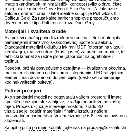
imate skandinavski-minimalistički koncept (svijetlo drvo, čiste
linije), birajte modele Curve Eco ili Slim Grace. Za luksuzne
salone (mramor, crna i zlato) idealne su opcije Pult Gloss II ili
Coiffeur Gold. Za rustikalne barber shop-ove preporučujemo
drvene modele tipa Pult Iron ili Truva Dark Grey.
Materijali i kvaliteta izrade
Svi pultevi u našoj ponudi izrađeni su od kvalitetnih materijala
namijenjenih intenzivnoj svakodnevnoj upotrebi u salonu.
Standardni materijali uključuju lakirani MDF (otporan na vlagu i
kemikalije), masivno drvo (hrast, jasen) za premium modele, te
tehnički laminat za radne plohe (otpornost na ogrebotine i
toplinu).
Posebnu pažnju posvećujemo detaljima — kvalitetnim okovima,
mekanim kliznicama na ladicama, integriranim LED rasvjetnim
elementima i dovršenom donjem dijelu (često se zanemaruje
kod nekvalitetnih pulteva).
Pultevi po mjeri
Ako standardni modeli ne odgovaraju vašem prostoru ili imate
specifične dizajnerske zahtjeve, izrađujemo pulteve po vašoj
mjeri. Proces uključuje mjerenje prostora, izradu 3D
vizualizacije, odabir materijala i finalnu izradu u našem
proizvodnom partnerstvu. Vrijeme izrade je 6-8 tjedana, ovisno o
složenosti.
Za upit o pultu po mjeri kontaktirajte nas na prodaja@lux-natur.hr