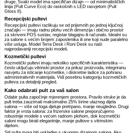
druge. Svaki model ima specifičan dizajn — od minimalističkih
linija (Pult Curve Eco) do raskošnih s LED rasvjetom (Pult
Gloss II).
Recepcijski pultevi
Recepcijski pultevi razlikuju se od prijemnih po jednoj ključnoj
značajki — imaju radnu plohu većih dimenzija i obično prostor
za skriveni POS sustav, registar blagajnu ili računalo. Idealni su
za salone s većim brojem zaposlenika ili one koji nude paralelno
više usluga. Model Terra Desk i Roni Desk su naši
najprodavaniji recepcijski modeli.
Kozmetički pultevi
Kozmetički pultevi
imaju nekoliko specifičnih karakteristika —
često uključuju vitrinski prostor za prikaz proizvoda, integriranu
rasvjetu za isticanje kozmetike, i diskretne ladice za pohranu
administrativnih materijala. Vidi posebnu kategoriju kozmetičkih
pulteva za detaljniji pregled.
Kako odabrati pult za vaš salon
Odabir pulta započinje mjerenjem prostora. Pravilo struke je da
pult treba zauzimati maksimalno 25% širine ulaznog dijela
salona — više od toga djeluje pretrpano, manje neugledno. Drugi
faktor je vrsta salona: za frizerske salone preporučujemo
robustnije modele s većom radnom plohom, dok kozmetički
saloni mogu birati elegantnije, manje pultove s vitrinskim
dijelom.
Stil pulta mora biti usklađen s ukupnim dizajnom salona. Ako