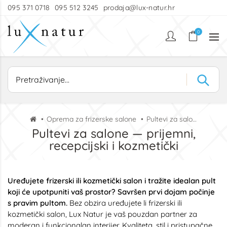
095 371 0718
095 512 3245
prodaja@lux-natur.hr
0
Oprema za frizerske salone
Pultevi za salone
Pultevi za salone — prijemni,
recepcijski i kozmetički
Uređujete frizerski ili kozmetički salon i tražite idealan pult
koji će upotpuniti vaš prostor? Savršen prvi dojam počinje
s pravim pultom.
Bez obzira uređujete li frizerski ili
kozmetički salon, Lux Natur je vaš pouzdan partner za
moderan i funkcionalan interijer. Kvaliteta, stil i pristupačne