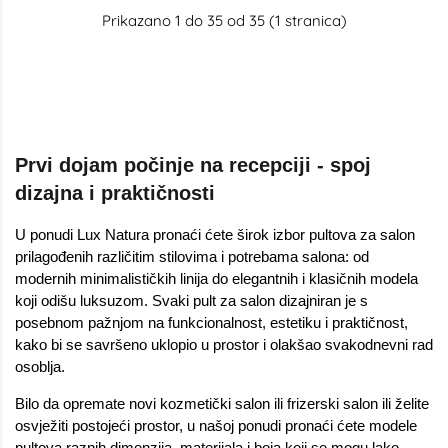
Prikazano 1 do 35 od 35 (1 stranica)
Prvi dojam počinje na recepciji - spoj
dizajna i praktičnosti
U ponudi Lux Natura pronaći ćete širok izbor pultova za salon
prilagođenih različitim stilovima i potrebama salona: od
modernih minimalističkih linija do elegantnih i klasičnih modela
koji odišu luksuzom. Svaki pult za salon dizajniran je s
posebnom pažnjom na funkcionalnost, estetiku i praktičnost,
kako bi se savršeno uklopio u prostor i olakšao svakodnevni rad
osoblja.
Bilo da opremate novi kozmetički salon ili frizerski salon ili želite
osvježiti postojeći prostor, u našoj ponudi pronaći ćete modele
pultova raznih dimenzija, materijala i boja koji se mogu lako