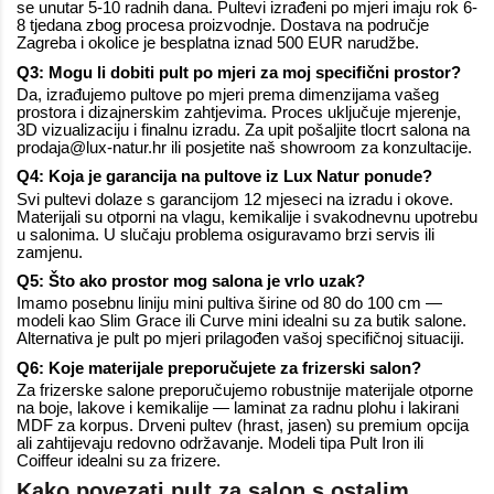
se unutar 5-10 radnih dana. Pultevi izrađeni po mjeri imaju rok 6-
8 tjedana zbog procesa proizvodnje. Dostava na područje
Zagreba i okolice je besplatna iznad 500 EUR narudžbe.
Q3: Mogu li dobiti pult po mjeri za moj specifični prostor?
Da, izrađujemo pultove po mjeri prema dimenzijama vašeg
prostora i dizajnerskim zahtjevima. Proces uključuje mjerenje,
3D vizualizaciju i finalnu izradu. Za upit pošaljite tlocrt salona na
prodaja@lux-natur.hr ili posjetite naš showroom za konzultacije.
Q4: Koja je garancija na pultove iz Lux Natur ponude?
Svi pultevi dolaze s garancijom 12 mjeseci na izradu i okove.
Materijali su otporni na vlagu, kemikalije i svakodnevnu upotrebu
u salonima. U slučaju problema osiguravamo brzi servis ili
zamjenu.
Q5: Što ako prostor mog salona je vrlo uzak?
Imamo posebnu liniju mini pultiva širine od 80 do 100 cm —
modeli kao Slim Grace ili Curve mini idealni su za butik salone.
Alternativa je pult po mjeri prilagođen vašoj specifičnoj situaciji.
Q6: Koje materijale preporučujete za frizerski salon?
Za frizerske salone preporučujemo robustnije materijale otporne
na boje, lakove i kemikalije — laminat za radnu plohu i lakirani
MDF za korpus. Drveni pultev (hrast, jasen) su premium opcija
ali zahtijevaju redovno održavanje. Modeli tipa Pult Iron ili
Coiffeur idealni su za frizere.
Kako
povezati pult za salon s ostalim