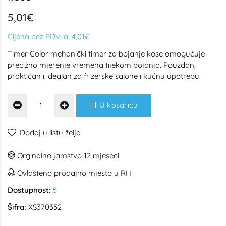
5,01€
Cijena bez PDV-a:
4,01€
Timer Color mehanički timer za bojanje kose omogućuje
precizno mjerenje vremena tijekom bojanja. Pouzdan,
praktičan i idealan za frizerske salone i kućnu upotrebu.
U košaricu
Dodaj u listu želja
Orginalno jamstvo 12 mjeseci
Ovlašteno prodajno mjesto u RH
Dostupnost:
5
Šifra:
XS370352