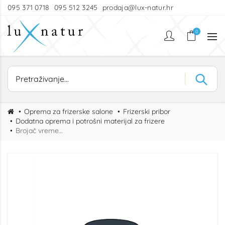
095 371 0718
095 512 3245
prodaja@lux-natur.hr
0
Oprema za frizerske salone
Frizerski pribor
Dodatna oprema i potrošni materijal za frizere
Brojač vremena mehanički