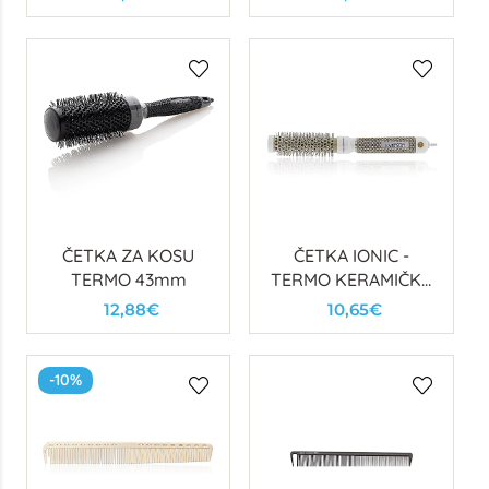
ČETKA ZA KOSU
ČETKA IONIC -
TERMO 43mm
TERMO KERAMIČKA
(FI25)
12,88€
10,65€
-10%