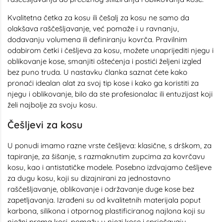
Kvalitetna četka za kosu ili češalj za kosu ne samo da
olakšava raščešljavanje, već pomaže i u ravnanju,
dodavanju volumena ili definiranju kovrča. Pravilnim
odabirom četki i češljeva za kosu, možete unaprijediti njegu i
oblikovanje kose, smanjiti oštećenja i postići željeni izgled
bez puno truda. U nastavku članka saznat ćete kako
pronaći idealan alat za svoj tip kose i kako ga koristiti za
njegu i oblikovanje, bilo da ste profesionalac ili entuzijast koji
želi najbolje za svoju kosu.
Češljevi za kosu
U ponudi imamo razne vrste češljeva: klasične, s drškom, za
tapiranje, za šišanje, s razmaknutim zupcima za kovrčavu
kosu, kao i antistatičke modele. Posebno izdvajamo češljeve
za dugu kosu, koji su dizajnirani za jednostavno
raščešljavanje, oblikovanje i održavanje duge kose bez
zapetljavanja. Izrađeni su od kvalitetnih materijala poput
karbona, silikona i otpornog plastificiranog najlona koji su
nježni prema kosi, pomažu u njezi kose i sprječavaju