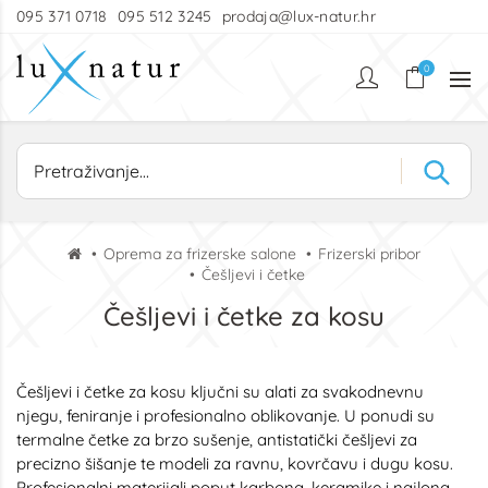
095 371 0718
095 512 3245
prodaja@lux-natur.hr
0
Oprema za frizerske salone
Frizerski pribor
Češljevi i četke
Češljevi i četke za kosu
Češljevi i četke za kosu ključni su alati za svakodnevnu
njegu, feniranje i profesionalno oblikovanje. U ponudi su
termalne četke za brzo sušenje, antistatički češljevi za
precizno šišanje te modeli za ravnu, kovrčavu i dugu kosu.
Profesionalni materijali poput karbona, keramike i najlona