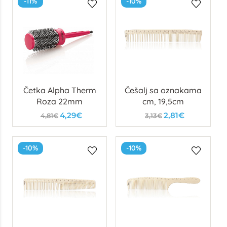
-11%
-10%
Četka Alpha Therm
Češalj sa oznakama
Roza 22mm
cm, 19,5cm
4,29€
2,81€
4,81€
3,13€
-10%
-10%