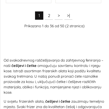
1
2
>
>|
Prikazano 1 do 36 od 50 (2 stranica)
Od svakodnevnog raščešljavanja do zahtjevnog feniranja –
naši
češljevi i četke
omogućuju savršenu kontrolu i njegu
kose. Istraži asortiman frizerskih alata koji podižu kvalitetu
svakog tretmana. U našoj ponudi pronaći ćete raznolike
proizvode za kosu i, uključujući četke i češljeve različitih
materijala, oblika i funkcija, namijenjene njezi i oblikovanju
kose.
U svijetu frizerskih alata,
češljevi i četke
zauzimaju temeljno
mjesto. Svaki frizer zna da kvalitetan češalj i odgovarajuća