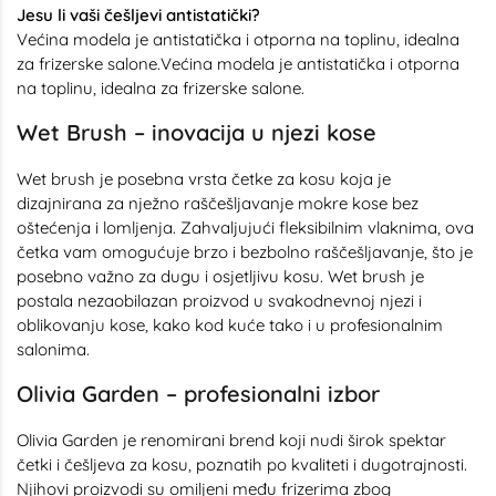
Jesu li vaši češljevi antistatički?
Većina modela je antistatička i otporna na toplinu, idealna
za frizerske salone.Većina modela je antistatička i otporna
na toplinu, idealna za frizerske salone.
Wet Brush – inovacija u njezi kose
Wet brush je posebna vrsta četke za kosu koja je
dizajnirana za nježno raščešljavanje mokre kose bez
oštećenja i lomljenja. Zahvaljujući fleksibilnim vlaknima, ova
četka vam omogućuje brzo i bezbolno raščešljavanje, što je
posebno važno za dugu i osjetljivu kosu. Wet brush je
postala nezaobilazan proizvod u svakodnevnoj njezi i
oblikovanju kose, kako kod kuće tako i u profesionalnim
salonima.
Olivia Garden – profesionalni izbor
Olivia Garden je renomirani brend koji nudi širok spektar
četki i češljeva za kosu, poznatih po kvaliteti i dugotrajnosti.
Njihovi proizvodi su omiljeni među frizerima zbog