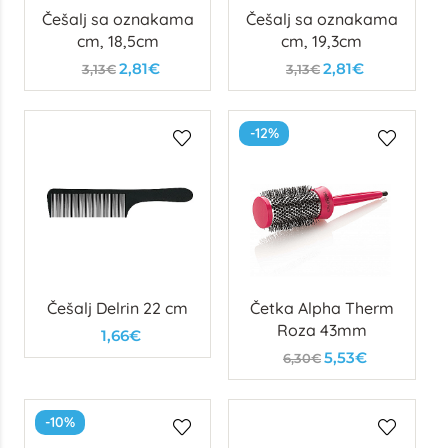
Češalj sa oznakama
Češalj sa oznakama
cm, 18,5cm
cm, 19,3cm
2,81€
2,81€
3,13€
3,13€
-12%
Češalj Delrin 22 cm
Četka Alpha Therm
Roza 43mm
1,66€
5,53€
6,30€
-10%