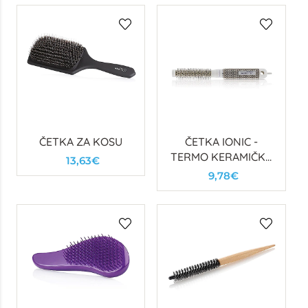
ČETKA ZA KOSU
ČETKA IONIC -
TERMO KERAMIČKA
13,63€
(FI20)
9,78€