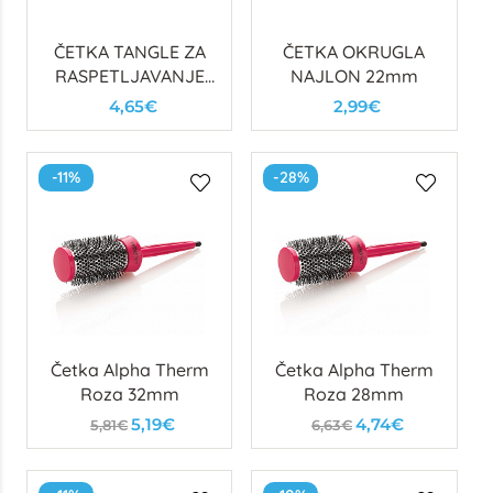
ČETKA TANGLE ZA
ČETKA OKRUGLA
RASPETLJAVANJE
NAJLON 22mm
KOSE - LJUBIČASTA
4,65€
2,99€
-11%
-28%
Četka Alpha Therm
Četka Alpha Therm
Roza 32mm
Roza 28mm
5,19€
4,74€
5,81€
6,63€