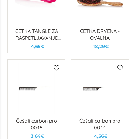
ČETKA TANGLE ZA
ČETKA DRVENA -
RASPETLJAVANJE
OVALNA
KOSE - ROZA
4,65€
18,29€
Češalj carbon pro
Češalj carbon pro
0045
0044
3,64€
4,56€