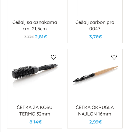
Češalj sa oznakama
Češalj carbon pro
cm, 21,5cm
0047
2,81€
3,76€
3,13€
ČETKA ZA KOSU
ČETKA OKRUGLA
TERMO 32mm
NAJLON 16mm
8,14€
2,99€