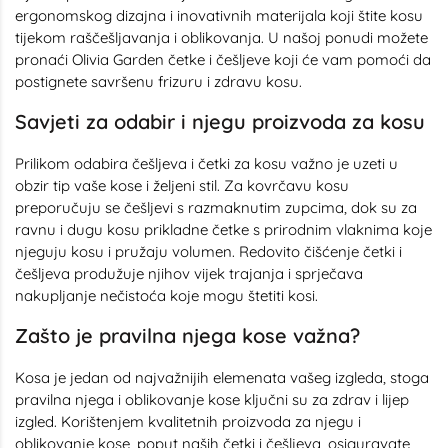
ergonomskog dizajna i inovativnih materijala koji štite kosu
tijekom raščešljavanja i oblikovanja. U našoj ponudi možete
pronaći Olivia Garden četke i češljeve koji će vam pomoći da
postignete savršenu frizuru i zdravu kosu.
Savjeti za odabir i njegu proizvoda za kosu
Prilikom odabira češljeva i četki za kosu važno je uzeti u
obzir tip vaše kose i željeni stil. Za kovrčavu kosu
preporučuju se češljevi s razmaknutim zupcima, dok su za
ravnu i dugu kosu prikladne četke s prirodnim vlaknima koje
njeguju kosu i pružaju volumen. Redovito čišćenje četki i
češljeva produžuje njihov vijek trajanja i sprječava
nakupljanje nečistoća koje mogu štetiti kosi.
Zašto je pravilna njega kose važna?
Kosa je jedan od najvažnijih elemenata vašeg izgleda, stoga
pravilna njega i oblikovanje kose ključni su za zdrav i lijep
izgled. Korištenjem kvalitetnih proizvoda za njegu i
oblikovanje kose, poput naših četki i češljeva, osiguravate