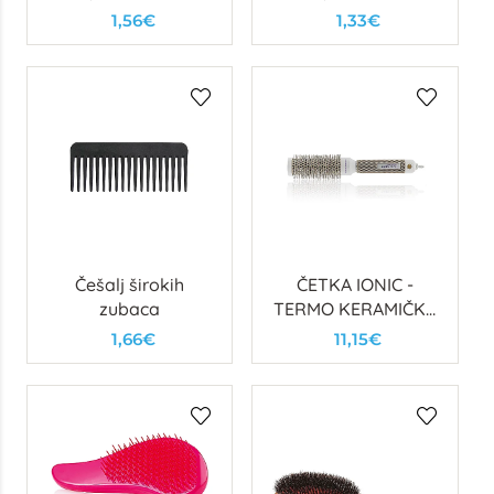
1,56€
1,33€
Češalj širokih
ČETKA IONIC -
zubaca
TERMO KERAMIČKA
(FI33)
1,66€
11,15€