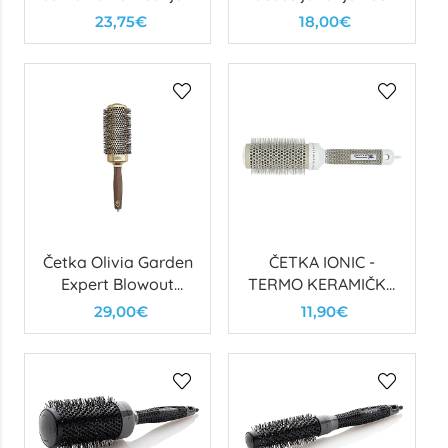
Profesionalni styling
Olivia Garden
23,75€
18,00€
alat za volumen i
Fingerbrush Pink
sjaj
Četka Olivia Garden
ČETKA IONIC -
Expert Blowout
TERMO KERAMIČKA
Wavy Speed Gold 55
(FI43)
29,00€
11,90€