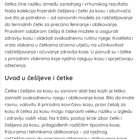
četka čine razliku između osrednjeg i vrhunskog rezultata.
Naša kolekcija frizerskih češljeva i četki za kosu i obuhvaća
sve što je potrebno – od osnovnih modela za raščešljavanje
do termalnih četki za precizno feniranje i oblikovanje.
Pravilnim odabirom češlja ili četke možete si osigurati
zdraviju kosu i olakšati svakodnevnu rutinu njege. Kvaliteta i
vrsta vlakana u četkama izravno utječu na učinkovitost
raščešljavanja i očuvanje zdravlja kose. U ponudi su i četke
s prirodnim vlaknima koje nježno njeguju kosu i sprječavaju
oštećenja.
Uvod u češljeve i četke
Četke i češljevi za kosu su osnovni alati bez kojih je teško
zamisliti svakodnevnu njegu i oblikovanje kose. Bilo da imate
ravnu, valovitu ili prirodno kovrčavu kosu, pravi češalj za
kosu ili četka za kosu mogu napraviti veliku razliku u izgledu
i zdravlju vaših vlasi. Na tržištu postoji širok izbor četki i
češljeva za kosu, prilagođenih različitim tipovima kose,
frizurama i tehnikama oblikovanja – od nježnog
raščešljavanja do preciznog stiliziranja i oblikovanja kose.