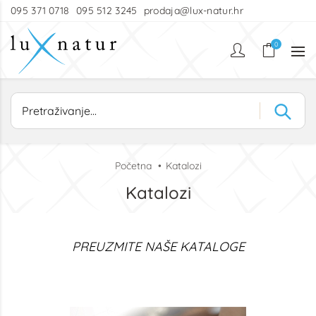
095 371 0718
095 512 3245
prodaja@lux-natur.hr
0
Početna
Katalozi
Katalozi
PREUZMITE NAŠE KATALOGE