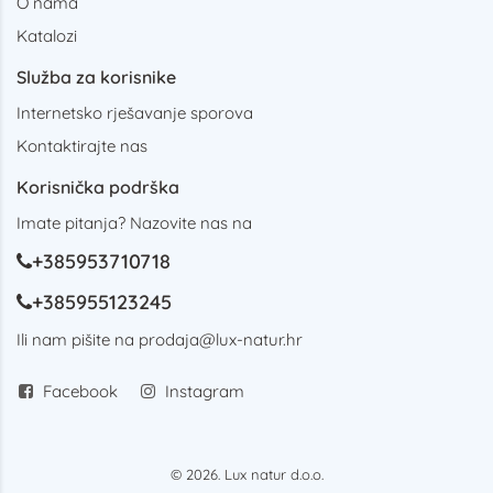
O nama
Katalozi
Služba za korisnike
Internetsko rješavanje sporova
Kontaktirajte nas
Korisnička podrška
Imate pitanja? Nazovite nas na
+385953710718
+385955123245
Ili nam pišite na
prodaja@lux-natur.hr
Facebook
Instagram
© 2026. Lux natur d.o.o.