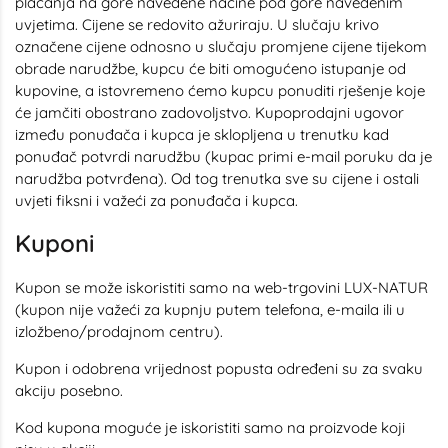
plaćanja na gore navedene načine pod gore navedenim
uvjetima. Cijene se redovito ažuriraju. U slučaju krivo
označene cijene odnosno u slučaju promjene cijene tijekom
obrade narudžbe, kupcu će biti omogućeno istupanje od
kupovine, a istovremeno ćemo kupcu ponuditi rješenje koje
će jamčiti obostrano zadovoljstvo. Kupoprodajni ugovor
između ponuđača i kupca je sklopljena u trenutku kad
ponuđač potvrdi narudžbu (kupac primi e-mail poruku da je
narudžba potvrđena). Od tog trenutka sve su cijene i ostali
uvjeti fiksni i važeći za ponuđača i kupca.
Kuponi
Kupon se može iskoristiti samo na web-trgovini LUX-NATUR
(kupon nije važeći za kupnju putem telefona, e-maila ili u
izložbeno/prodajnom centru).
Kupon i odobrena vrijednost popusta određeni su za svaku
akciju posebno.
Kod kupona moguće je iskoristiti samo na proizvode koji