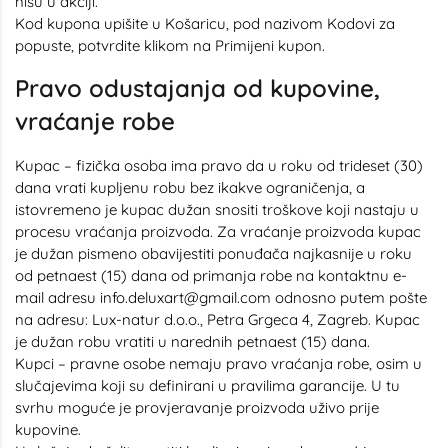
nisu u akciji.
Kod kupona upišite u Košaricu, pod nazivom Kodovi za
popuste, potvrdite klikom na Primijeni kupon.
Pravo odustajanja od kupovine,
vraćanje robe
Kupac – fizička osoba ima pravo da u roku od trideset (30)
dana vrati kupljenu robu bez ikakve ograničenja, a
istovremeno je kupac dužan snositi troškove koji nastaju u
procesu vraćanja proizvoda. Za vraćanje proizvoda kupac
je dužan pismeno obavijestiti ponuđača najkasnije u roku
od petnaest (15) dana od primanja robe na kontaktnu e-
mail adresu info.deluxart@gmail.com odnosno putem pošte
na adresu: Lux-natur d.o.o., Petra Grgeca 4, Zagreb. Kupac
je dužan robu vratiti u narednih petnaest (15) dana.
Kupci – pravne osobe nemaju pravo vraćanja robe, osim u
slučajevima koji su definirani u pravilima garancije. U tu
svrhu moguće je provjeravanje proizvoda uživo prije
kupovine.