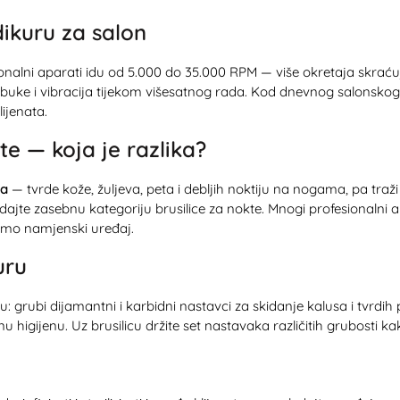
dikuru za salon
onalni aparati idu od 5.000 do 35.000 RPM — više okretaja skrać
a buke i vibracija tijekom višesatnog rada. Kod dnevnog salonsk
ijenata.
kte — koja je razlika?
la
— tvrde kože, žuljeva, peta i debljih noktiju na nogama, pa traži
edajte zasebnu kategoriju
brusilice za nokte
. Mnogi profesionalni 
jemo namjenski uređaj.
uru
: grubi dijamantni i karbidni nastavci za skidanje kalusa i tvrdih p
higijenu. Uz brusilicu držite set nastavaka različitih grubosti kako 
u