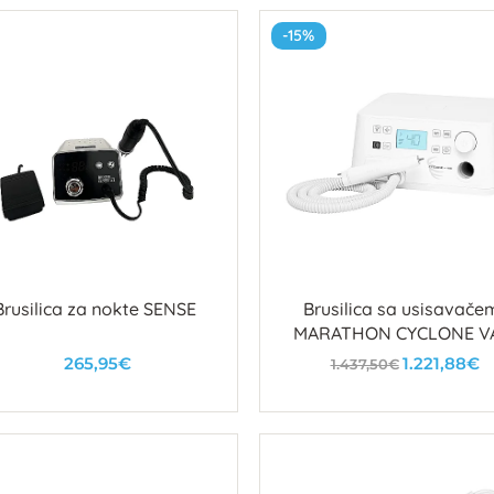
-15%
Brusilica za nokte SENSE
Brusilica sa usisavače
MARATHON CYCLONE V
265,95€
1.221,88€
1.437,50€
U košaricu
U košaricu