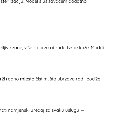
sterilizaciju
. Model s usisavačem dodatno
jive zone, više za brzu obradu tvrde kože. Modeli
rži radno mjesto čistim, što ubrzava rad i podiže
imati namjenski uređaj za svaku uslugu —