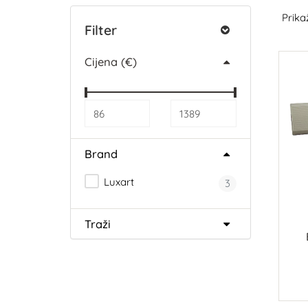
Prikaž
Filter
Cijena (€)
Brand
Luxart
3
Traži