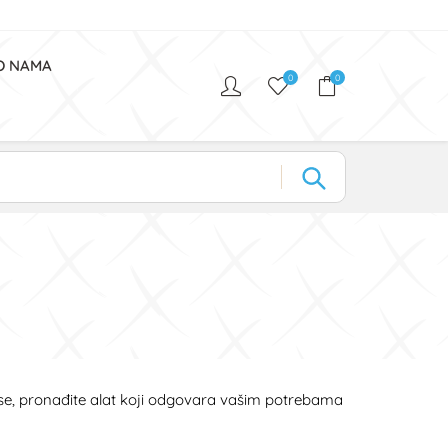
O NAMA
0
0
anse, pronađite alat koji odgovara vašim potrebama