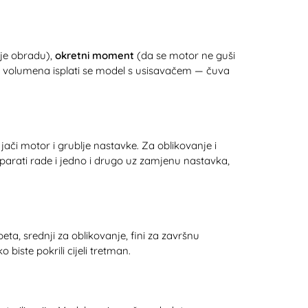
uje obradu),
okretni moment
(da se motor ne guši
og volumena isplati se model s usisavačem — čuva
 jači motor i grublje nastavke. Za oblikovanje i
aparati rade i jedno i drugo uz zamjenu nastavka,
eta, srednji za oblikovanje, fini za završnu
biste pokrili cijeli tretman.