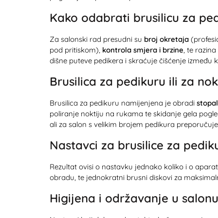
Kako odabrati brusilicu za pe
Za salonski rad presudni su
broj okretaja
(profesi
pod pritiskom),
kontrola smjera i brzine
, te razin
dišne puteve pedikera i skraćuje čišćenje između kl
Brusilica za pedikuru ili za no
Brusilica za pedikuru namijenjena je obradi
stopa
poliranje noktiju na rukama te skidanje gela pogl
ali za salon s velikim brojem pedikura preporuču
Nastavci za brusilice za pedik
Rezultat ovisi o nastavku jednako koliko i o aparatu
obradu, te jednokratni brusni diskovi za maksimalnu 
Higijena i održavanje u salon