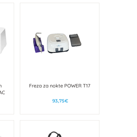
m
Freza za nokte POWER T17
AC
93,75€
U košaricu