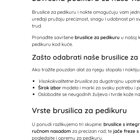
Brusilice za pedikuru i nokte omogućuju vam jednos
uređaji pružaju preciznost, snagu i udobnost pri sv
trud.
Pronađite savršene
brusilice za pedikuru
u našoj k
pedikuru kod kuće.
Zašto odabrati naše brusilice za
Ako tražite pouzdan alat za njegu stopala i noktij
Visokokvalitetne brusilice
za dugotrajnu upotreb
Širok izbor
modela i marki za svaku potrebu i pr
Oslobodite se neugodnih žuljeva i tvrde kože
Vrste brusilica za pedikuru
U ponudi razlikujemo tri skupine:
brusilice s inte
ručnom nasadom
za precizan rad; te
jače freze 
pogledajte i
opremu za pedikuru
.