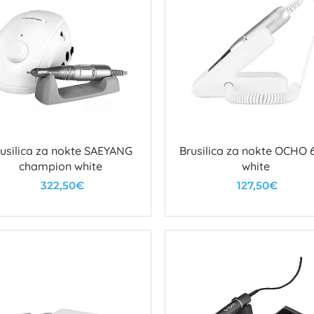
usilica za nokte SAEYANG
Brusilica za nokte OCHO
champion white
white
322,50€
127,50€
U košaricu
U košaricu