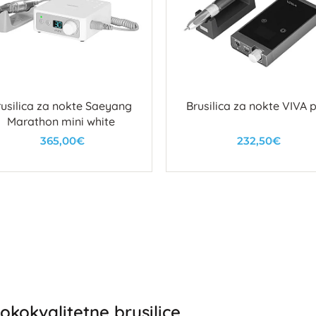
rusilica za nokte Saeyang
Brusilica za nokte VIVA 
Marathon mini white
365,00€
232,50€
U košaricu
U košaricu
okokvalitetne brusilice