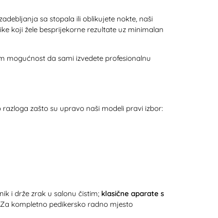
debljanja sa stopala ili oblikujete nokte, naši
ike koji žele besprijekorne rezultate uz minimalan
u vam mogućnost da sami izvedete profesionalnu
 razloga zašto su upravo naši modeli pravi izbor:
k i drže zrak u salonu čistim;
klasične aparate s
a. Za kompletno pedikersko radno mjesto