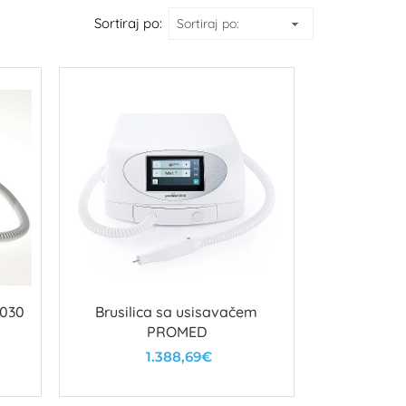
Sortiraj po:
4030
Brusilica sa usisavačem
PROMED
1.388,69€
U košaricu