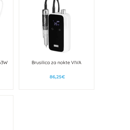
 63W
Brusilica za nokte VIVA
86,25€
U košaricu