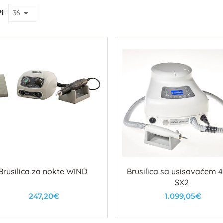
i:
Brusilica za nokte WIND
Brusilica sa usisavačem 
SX2
247,20€
1.099,05€
U košaricu
U košaricu