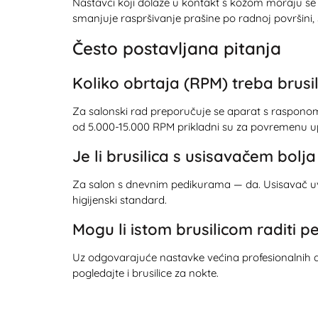
Nastavci koji dolaze u kontakt s kožom moraju se de
smanjuje raspršivanje prašine po radnoj površini, št
Često postavljana pitanja
Koliko obrtaja (RPM) treba brusi
Za salonski rad preporučuje se aparat s rasponom
od 5.000-15.000 RPM prikladni su za povremenu u
Je li brusilica s usisavačem bolj
Za salon s dnevnim pedikurama — da. Usisavač uvlač
higijenski standard.
Mogu li istom brusilicom raditi p
Uz odgovarajuće nastavke većina profesionalnih a
pogledajte i
brusilice za nokte
.