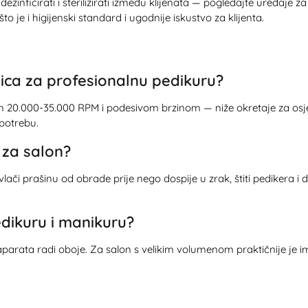
zinficirati i sterilizirati između klijenata — pogledajte
uređaje za 
o je i higijenski standard i ugodnije iskustvo za klijenta.
lica za profesionalnu pedikuru?
 20.000-35.000 RPM i podesivom brzinom — niže okretaje za osjetl
potrebu.
a za salon?
i prašinu od obrade prije nego dospije u zrak, štiti pedikera i d
edikuru i manikuru?
parata radi oboje. Za salon s velikim volumenom praktičnije je 