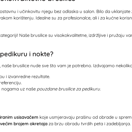
tavnu i učinkovitu njegu bez odlaska u salon. Bilo da uklanjate za
akom korištenju. Idealne su za profesionalce, ali i za kućne korisn
ategoriji! Naše brusilice su visokokvalitetne, izdržljive i pružaj
 pedikuru i nokte?
u, naše brusilice nude sve što vam je potrebno. Izdvajamo nekoliko
u i izvanredne rezultate.
eferenciju.
 na nogama uz naše
pouzdane brusilice za pedikuru
.
griranim usisavačem
koje usmjeravaju prašinu od obrade u spremni
s većim brojem okretaja
za brzu obradu tvrdih peta i zadebljanj