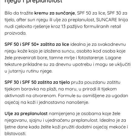
njegu i preplanulost
Bilo da tražite
kremu za sunčanje
, SPF 50 za lice, SPF 30 za
tijelo, after sun njegu ili ulje za preplanulost, SUNCARE linija
nudi cjelovito rješenje kroz 13 pažljivo formuliranih retail
proizvoda.
SPF 50 i SPF 50+ zaštita za lice
idealna je za svakodnevnu
njegu kože koja je izložena suncu, osobito kod osoba koje
žele prevenirati bore, tamne mrlje i fotostarenje. Lagane
teksture prikladne su za dnevnu upotrebu i mogu se uključiti
u jutarnju rutinu njege.
SPF 30 i SPF 50 zaštita za tijelo
pruža pouzdanu zaštitu
tijekom boravka na plaži, na moru, u prirodi ili tijekom
aktivnosti na otvorenom. Formule su osmišljene za ugodan
osjećaj na koži i jednostavno nanošenje.
Ulje za preplanulost
namijenjeno je osobama koje žele
njegovanu, sjajnu i ujednačenu preplanulost. Idealno je za
ljetne dane kada želite koži pružiti dodatni osjećaj mekoće i
blistavosti.