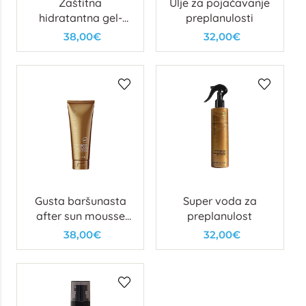
Zaštitna
Ulje za pojačavanje
hidratantna gel-
preplanulosti
krema SPF 50
38,00€
32,00€
Gusta baršunasta
Super voda za
after sun mousse
preplanulost
krema za blistavost
38,00€
32,00€