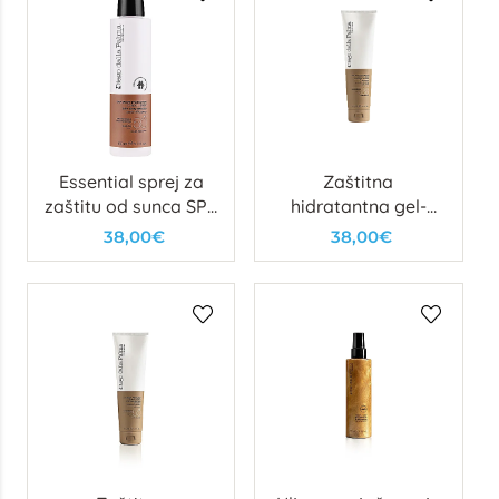
Essential sprej za
Zaštitna
zaštitu od sunca SPF
hidratantna gel-
50
krema SPF 30
38,00€
38,00€