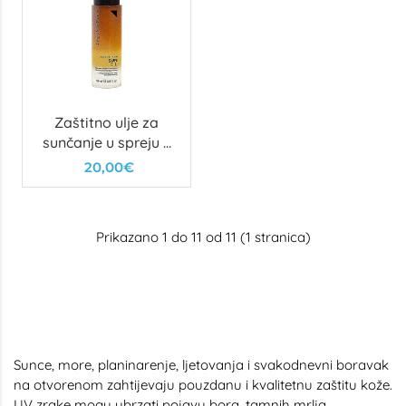
Zaštitno ulje za
sunčanje u spreju s
efektom sjaja
20,00€
Prikazano 1 do 11 od 11 (1 stranica)
Sunce, more, planinarenje, ljetovanja i svakodnevni boravak
na otvorenom zahtijevaju pouzdanu i kvalitetnu zaštitu kože.
UV zrake mogu ubrzati pojavu bora, tamnih mrlja,