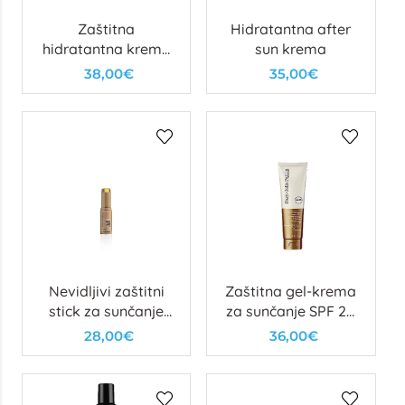
Zaštitna
Hidratantna after
hidratantna krema
sun krema
SPF 50+
38,00€
35,00€
Nevidljivi zaštitni
Zaštitna gel-krema
stick za sunčanje
za sunčanje SPF 20
SPF 50+
— vodootporna
28,00€
36,00€