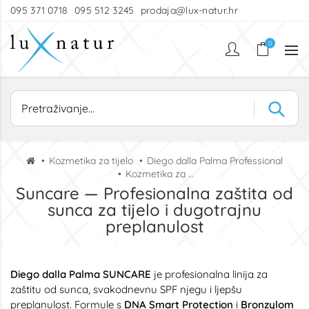
095 371 0718
095 512 3245
prodaja@lux-natur.hr
0
Kozmetika za tijelo
Diego dalla Palma Professional
Kozmetika za sunčanje
Suncare — Profesionalna zaštita od
sunca za tijelo i dugotrajnu
preplanulost
Diego dalla Palma SUNCARE
je profesionalna linija za
zaštitu od sunca, svakodnevnu SPF njegu i ljepšu
preplanulost. Formule s
DNA Smart Protection
i
Bronzylom