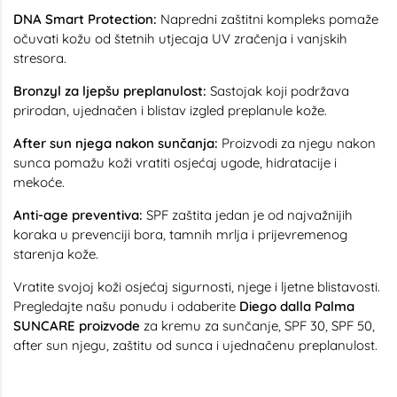
DNA Smart Protection:
Napredni zaštitni kompleks pomaže
očuvati kožu od štetnih utjecaja UV zračenja i vanjskih
stresora.
Bronzyl za ljepšu preplanulost:
Sastojak koji podržava
prirodan, ujednačen i blistav izgled preplanule kože.
After sun njega nakon sunčanja:
Proizvodi za njegu nakon
sunca pomažu koži vratiti osjećaj ugode, hidratacije i
mekoće.
Anti-age preventiva:
SPF zaštita jedan je od najvažnijih
koraka u prevenciji bora, tamnih mrlja i prijevremenog
starenja kože.
Vratite svojoj koži osjećaj sigurnosti, njege i ljetne blistavosti.
Pregledajte našu ponudu i odaberite
Diego dalla Palma
SUNCARE proizvode
za kremu za sunčanje, SPF 30, SPF 50,
after sun njegu, zaštitu od sunca i ujednačenu preplanulost.