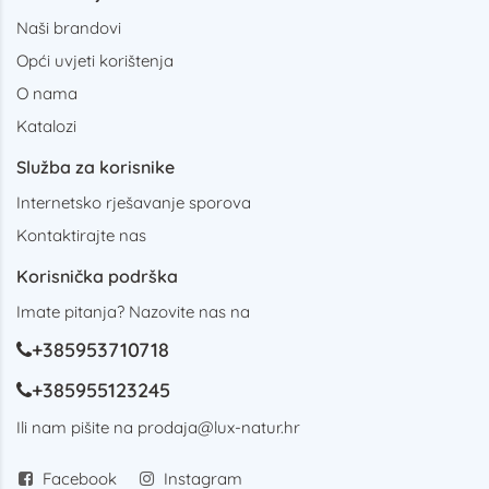
Naši brandovi
Opći uvjeti korištenja
O nama
Katalozi
Služba za korisnike
Internetsko rješavanje sporova
Kontaktirajte nas
Korisnička podrška
Imate pitanja? Nazovite nas na
+385953710718
+385955123245
Ili nam pišite na
prodaja@lux-natur.hr
Facebook
Instagram