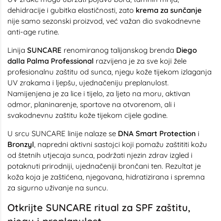
dehidracije i gubitka elastičnosti, zato
krema za sunčanje
nije samo sezonski proizvod, već važan dio svakodnevne
anti-age rutine.
Linija
SUNCARE
renomiranog talijanskog brenda
Diego
dalla Palma Professional
razvijena je za sve koji žele
profesionalnu zaštitu od sunca, njegu kože tijekom izlaganja
UV zrakama i ljepšu, ujednačeniju preplanulost.
Namijenjena je za lice i tijelo, za ljeto na moru, aktivan
odmor, planinarenje, sportove na otvorenom, ali i
svakodnevnu zaštitu kože tijekom cijele godine.
U srcu SUNCARE linije nalaze se
DNA Smart Protection
i
Bronzyl
, napredni aktivni sastojci koji pomažu zaštititi kožu
od štetnih utjecaja sunca, podržati njezin zdrav izgled i
potaknuti prirodniji, ujednačeniji brončani ten. Rezultat je
koža koja je zaštićena, njegovana, hidratizirana i spremna
za sigurno uživanje na suncu.
Otkrijte SUNCARE ritual za SPF zaštitu,