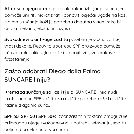
After sun njega
važan je korak nakon izlaganja suncu jer
pomaže umiriti, hidratizirati i obnoviti osjećaj ugode na koži.
Nakon sunčanja koži je potrebna dodatna vlaga kako bi
ostala mekana, elastična i svježa.
Svakodnevna anti-age zaštita
posebno je važna za lice,
vrat i dekolte. Redovita upotreba SPF proizvoda pomaže
očuvati mladolik izgled kože i smanjiti vidljive znakove
fotostarenja.
Zašto odabrati Diego dalla Palma
SUNCARE liniju?
Krema za sunčanje za lice i tijelo:
SUNCARE linija nudi
profesionalnu SPF zaštitu za različite potrebe kože i različite
razine izlaganja suncu.
SPF 30, SPF 50 i SPF 50+:
Izbor zaštitnih faktora omogućuje
prilagodbu njege svakodnevnoj upotrebi, ljetovanju, sportu i
duljem boravku na otvorenom.