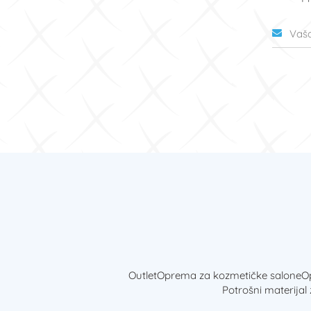
Outlet
Oprema za kozmetičke salone
Op
Potrošni materijal