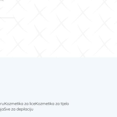
ru
Kozmetika za lice
Kozmetika za tijelo
ja
Sve za depilaciju