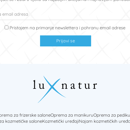
Pristajem na primanje newslettera i pohranu email adrese
Prijavi se
rema za frizerske salone
Oprema za manikuru
Oprema za pediku
 za kozmetičke salone
Kozmetički uređaji
Najam kozmetičkih uređa