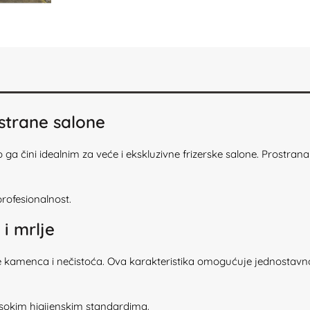
ostrane salone
 ga čini idealnim za veće i ekskluzivne frizerske salone. Prostra
profesionalnost.
i mrlje
 kamenca i nečistoća. Ova karakteristika omogućuje jednostavno 
visokim higijenskim standardima.