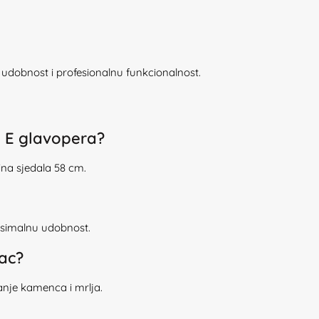
udobnost i profesionalnu funkcionalnost.
h E glavopera?
rina sjedala 58 cm.
ksimalnu udobnost.
ac?
nje kamenca i mrlja.