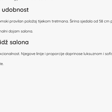
u udobnost
omski pravilan položaj tijekom tretmana. Širina sjedala od 58 cm 
nalni dojam salona.
idž salona
ionalnost. Njegove linije i proporcije doprinose luksuznom i sof
te.