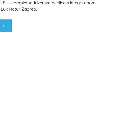
 E — kompletna frizerska perilica s integriranom
 Lux Natur Zagreb.
cu
H