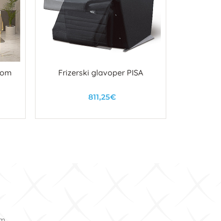
tom
Frizerski glavoper PISA
Glavope
811,25€
U košaricu
om.