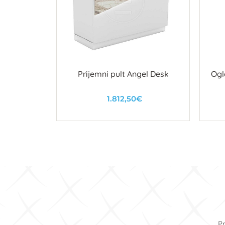
nje Olivia
Prijemni pult Angel Desk
Ogl
 Mint-
h
1.812,50€
u
U košaricu
Pr