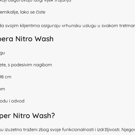
emikalije, lako se čiste
a svojim klijentima osiguraju vrhunsku uslugu u svakom tretma
opera Nitro Wash
agu
tete, s podesivim nagibom
 98 cm
dom
vodu i odvod
oper Nitro Wash?
su izuzetno traženi zbog svoje funkcionalnosti i izdržljivosti. Njegov