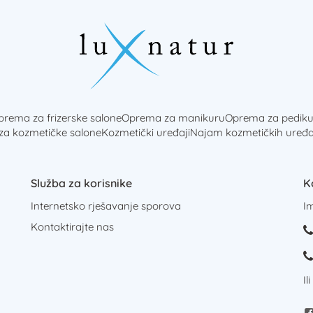
rema za frizerske salone
Oprema za manikuru
Oprema za pediku
 za kozmetičke salone
Kozmetički uređaji
Najam kozmetičkih uređa
Služba za korisnike
K
Internetsko rješavanje sporova
I
Kontaktirajte nas
Il