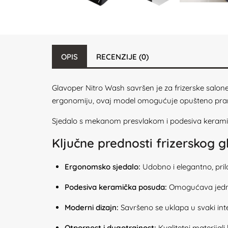
OPIS
RECENZIJE (0)
Glavoper Nitro Wash savršen je za frizerske salone
ergonomiju, ovaj model omogućuje opušteno pranj
Sjedalo s mekanom presvlakom i podesiva keramič
Ključne prednosti frizerskog 
Ergonomsko sjedalo:
Udobno i elegantno, pr
Podesiva keramička posuda:
Omogućava jedno
Moderni dizajn:
Savršeno se uklapa u svaki inte
Otpornost i dugotrajnost:
Kvalitetni materijali