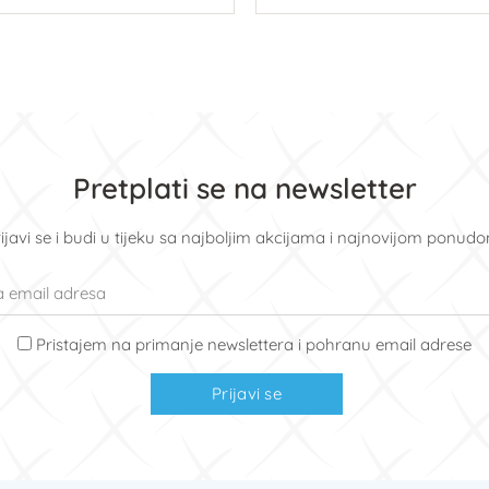
U košaricu
U košaricu
Pretplati se na newsletter
ijavi se i budi u tijeku sa najboljim akcijama i najnovijom ponud
Pristajem na primanje newslettera i pohranu email adrese
Prijavi se