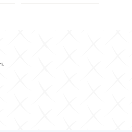
U košaricu
om.