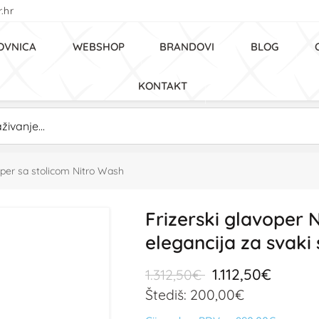
.hr
OVNICA
WEBSHOP
BRANDOVI
BLOG
KONTAKT
per sa stolicom Nitro Wash
Frizerski glavoper 
elegancija za svaki
1.112,50€
1.312,50€
Štediš: 200,00€