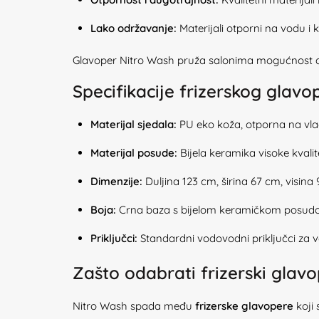
Lako održavanje:
Materijali otporni na vodu i k
Glavoper Nitro Wash pruža salonima mogućnost d
Specifikacije frizerskog glav
Materijal sjedala:
PU eko koža, otporna na vl
Materijal posude:
Bijela keramika visoke kvali
Dimenzije:
Duljina 123 cm, širina 67 cm, visina
Boja:
Crna baza s bijelom keramičkom posu
Priključci:
Standardni vodovodni priključci za 
Zašto odabrati frizerski glav
Nitro Wash spada među
frizerske glavopere
koji 