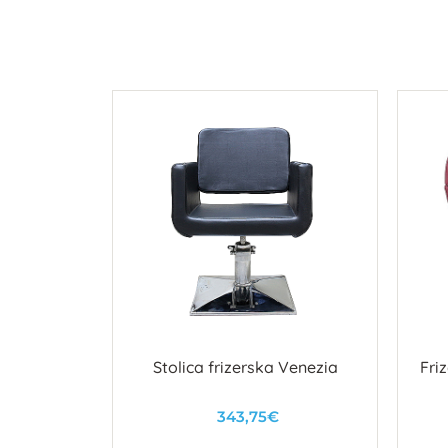
Head Spa
Stolica frizerska Venezia
Fri
€
343,75€