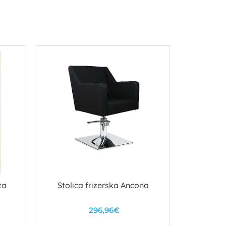
ta
Stolica frizerska Ancona
Glavoper
296,96€