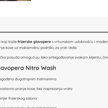
 koji traže
frizerske glavopere
s vrhunskom udobnošću i moderni
e kose uz maksimalnu podršku za vrat i leđa.
ka posuda omogućuju lako prilagođavanje svakom klijentu, čine
glavopera Nitro Wash
ilagođeno dugotrajnim tretmanima
stavno pranje kose, bez naprezanja vrata
rijer frizerskog salona
 koji osiguravaju dugi vijek trajanja