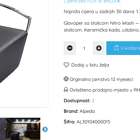
Cijena bez PDV-a:
890,00€
Najniža cijena u zadnjih 30 dana: 1
Glavoper sa stolicom Nitro Wash — 
stolicom. Keramička kada, udobno.
U košari
Dodaj u listu želja
Orginalno jamstvo 12 mjeseci
Ovlašteno prodajno mjesto u R
Dostupnost:
2
Brand:
Alpeda
Šifra:
AL30104000015