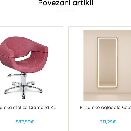
Povezani artikli
zerska stolica Diamond KL
Frizersko ogledalo Ceu
587,50€
311,25€