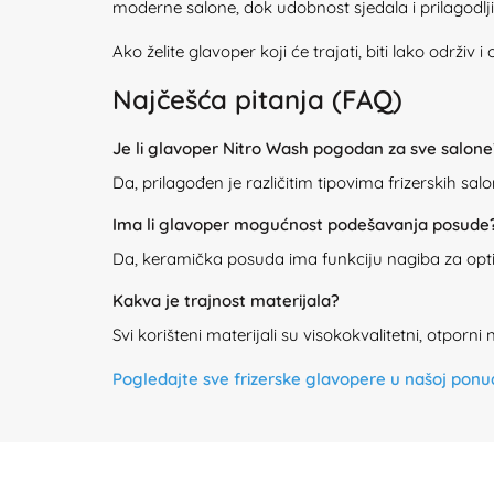
moderne salone, dok udobnost sjedala i prilagodlj
Ako želite glavoper koji će trajati, biti lako održiv 
Najčešća pitanja (FAQ)
Je li glavoper Nitro Wash pogodan za sve salone
Da, prilagođen je različitim tipovima frizerskih sa
Ima li glavoper mogućnost podešavanja posude
Da, keramička posuda ima funkciju nagiba za op
Kakva je trajnost materijala?
Svi korišteni materijali su visokokvalitetni, otporni 
Pogledajte sve frizerske glavopere u našoj ponu