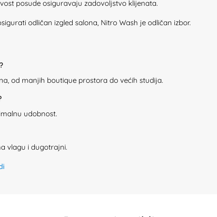
ivost posude osiguravaju zadovoljstvo klijenata.
i osigurati odličan izgled salona, Nitro Wash je odličan izbor.
?
lona, od manjih boutique prostora do većih studija.
?
timalnu udobnost.
na vlagu i dugotrajni.
di