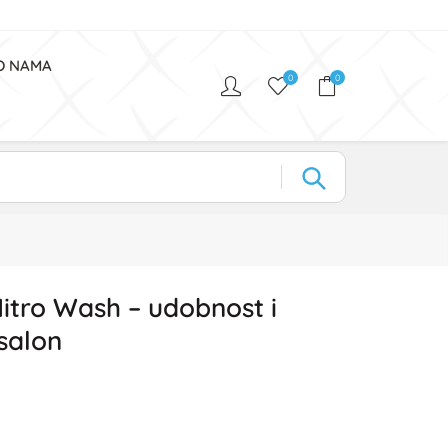
O NAMA
0
0
Nitro Wash – udobnost i
 salon