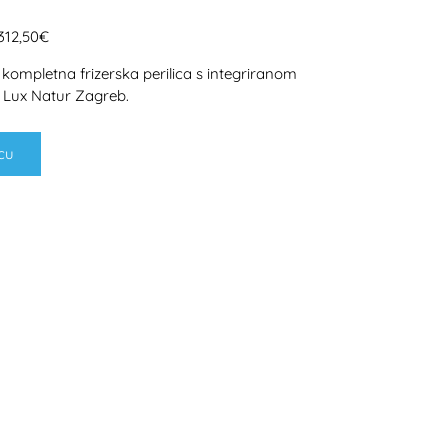
.312,50€
kompletna frizerska perilica s integriranom
 Lux Natur Zagreb.
cu
H