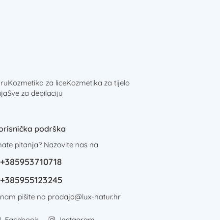
ru
Kozmetika za lice
Kozmetika za tijelo
ja
Sve za depilaciju
orisnička podrška
mate pitanja? Nazovite nas na
+385953710718
+385955123245
i nam pišite na
prodaja@lux-natur.hr
Facebook
Instagram