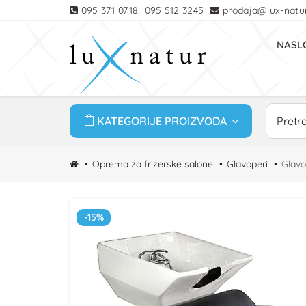
095 371 0718
095 512 3245
prodaja@lux-natur
NASL
KATEGORIJE PROIZVODA
Oprema za frizerske salone
Glavoperi
Glavo
-15%