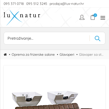
095 371 0718
095 512 3245
prodaja@lux-natur.hr
0
Oprema za frizerske salone
Glavoperi
Glavoper sa stolicom Salon X Wash