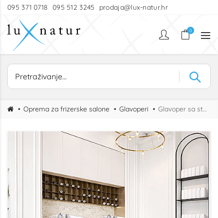
095 371 0718
095 512 3245
prodaja@lux-natur.hr
0
Oprema za frizerske salone
Glavoperi
Glavoper sa stolicom Basic D Wash