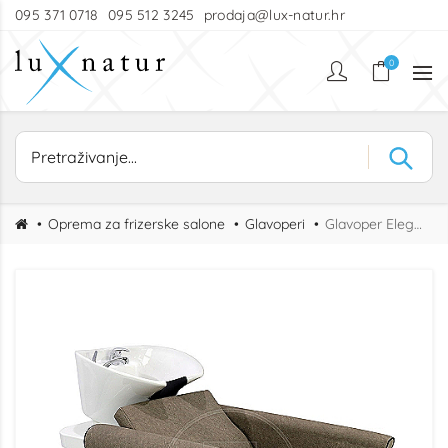
095 371 0718
095 512 3245
prodaja@lux-natur.hr
0
Oprema za frizerske salone
Glavoperi
Glavoper Elegance Basic Wash