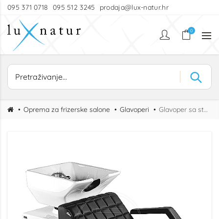
095 371 0718
095 512 3245
prodaja@lux-natur.hr
0
Oprema za frizerske salone
Glavoperi
Glavoper sa stolicom Salon Wash