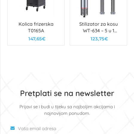
Kolica frizerska
Stilizator za kosu
T0165A
WT-634 – 5 u 1
multifunkcionalni
147,65€
123,75€
uređaj za feniranje,
ravnanje i uvijanje
Pretplati se na newsletter
Prijavi se i budi u tijeku sa najboljim akcijama i
najnovijom ponudom.