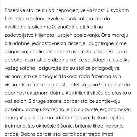
Frizerske stolice su od neprocjenjive važnosti u svakom
frizerskom salonu. Svaki vlasnik salona zna da
kvalitetna stolica može značajno utjecati na
zadovoljstvo klijenata i uspjeh poslovanja. One moraju
biti udobne, jednostavne za čišćenje i dugotrajne, čime
osiguravaju optimalne radne uvjete za stiliste. Prilikom
odabira, razmislite o dizajnu koji će se uklopiti u estetiku
vašeg salona i osigurajte da su stolice prilagodljive
visinom, što će omogućiti lakoća rada frizerima svih
visina. Osim funkcionalnosti, estetika je važna budući da
doprinosi ukupnom dojmu koji klijenti stječu po ulasku u
vaš salon. S druge strane, barber stolice zahtijevaju
posebnu pažnju. Potrebno je da su čvrste, ergonomske i
omogućuju klijentima udoban položaj tijekom cijelog
tretmana, što uključuje šišanje, brijanje ili oblikovanje
brade. Dobra barber stolica također treba imati