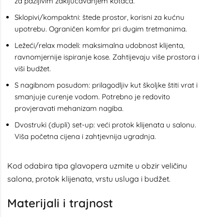
za pažljivim zaključavanjem kotača.
Sklopivi/kompaktni: štede prostor, korisni za kućnu
upotrebu. Ograničen komfor pri dugim tretmanima.
Ležeći/relax modeli: maksimalna udobnost klijenta,
ravnomjernije ispiranje kose. Zahtijevaju više prostora i
viši budžet.
S nagibnom posudom: prilagodljiv kut školjke štiti vrat i
smanjuje curenje vodom. Potrebno je redovito
provjeravati mehanizam nagiba.
Dvostruki (dupli) set-up: veći protok klijenata u salonu.
Viša početna cijena i zahtjevnija ugradnja.
Kod odabira tipa glavopera uzmite u obzir veličinu
salona, protok klijenata, vrstu usluga i budžet.
Materijali i trajnost