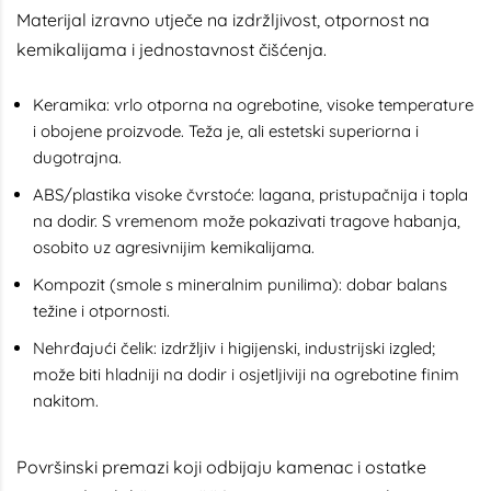
Materijal izravno utječe na izdržljivost, otpornost na
kemikalijama i jednostavnost čišćenja.
Keramika: vrlo otporna na ogrebotine, visoke temperature
i obojene proizvode. Teža je, ali estetski superiorna i
dugotrajna.
ABS/plastika visoke čvrstoće: lagana, pristupačnija i topla
na dodir. S vremenom može pokazivati tragove habanja,
osobito uz agresivnijim kemikalijama.
Kompozit (smole s mineralnim punilima): dobar balans
težine i otpornosti.
Nehrđajući čelik: izdržljiv i higijenski, industrijski izgled;
može biti hladniji na dodir i osjetljiviji na ogrebotine finim
nakitom.
Površinski premazi koji odbijaju kamenac i ostatke