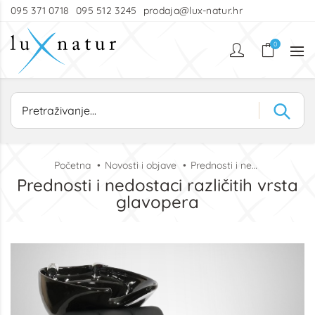
095 371 0718
095 512 3245
prodaja@lux-natur.hr
0
Početna
Novosti i objave
Prednosti i nedostaci različitih vrsta glavopera
Prednosti i nedostaci različitih vrsta
glavopera