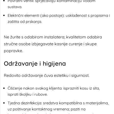
Povratni ventili: sprječavaju kontaminaciju vodom
sustava.
Električni elementi (ako postoje): usklađenost s propisima i
zaštita od prskanja.
Ne žurite s odabirom instalatera; kvalitetom odabira
stručne osobe izbjegavate kasnije curenje i skupe
popravke.
Održavanje i higijena
Redovito održavanje čuva estetiku i sigurnost.
Čišćenje nakon svakog klijenta: isprazniti kosu iz sita,
isprati školjku i rubove.
Tjedna dezinfekcija: sredstva kompatibilna s materijalima,
uz poštivanje kontaktnog vremena; paziti na