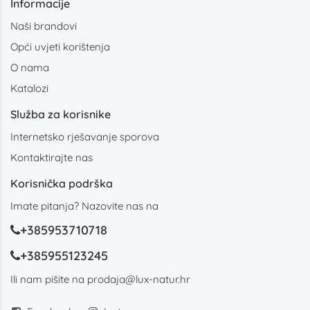
Informacije
Naši brandovi
Opći uvjeti korištenja
O nama
Katalozi
Služba za korisnike
Internetsko rješavanje sporova
Kontaktirajte nas
Korisnička podrška
Imate pitanja? Nazovite nas na
+385953710718
+385955123245
Ili nam pišite na
prodaja@lux-natur.hr