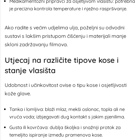
Medikamentozni pripravci za osjetljivom vlasištu: potrebna
je precizna kontrola temperature i nježno raspršivanje.
Ako radite s većim udjelima ulja, poželjni su odvodni
sustavi s lakšim pristupom čišćenju i materijali manje
skloni zadržavanju filmova.
Utjecaj na različite tipove kose i
stanje vlasišta
Udobnost i učinkovitost ovise o tipu kose i osjetljivosti
kože glave.
Tanka i lomljiva: blaži mlaz, mekši oslonac, topla ali ne
vruća voda; izbjegavati dug kontakt s jakim pjenilima.
Gusta ili kovrčava: dublja školjka i snažniji protok za
temeljito ispiranje između pramenova kose.