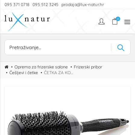
095 371 0718
095 512 3245
prodaja@lux-natur.hr
0
Oprema za frizerske salone
Frizerski pribor
Češljevi i četke
ČETKA ZA KOSU TERMO 53mm