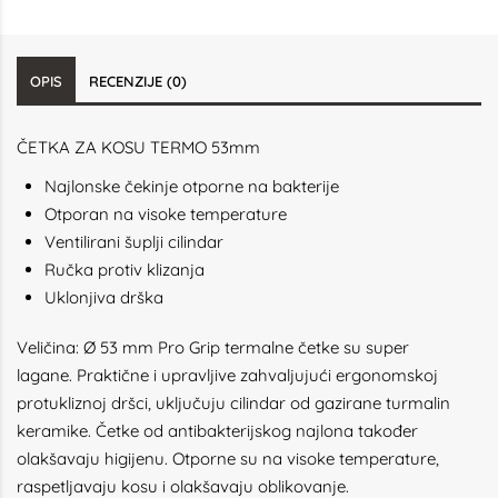
OPIS
RECENZIJE (0)
ČETKA ZA KOSU TERMO 53mm
Najlonske čekinje otporne na bakterije
Otporan na visoke temperature
Ventilirani šuplji cilindar
Ručka protiv klizanja
Uklonjiva drška
Veličina: Ø 53 mm
Pro Grip termalne četke su super
lagane.
Praktične i upravljive zahvaljujući ergonomskoj
protukliznoj dršci, uključuju cilindar od gazirane turmalin
keramike.
Četke od antibakterijskog najlona također
olakšavaju higijenu.
Otporne su na visoke temperature,
raspetljavaju kosu i olakšavaju oblikovanje.