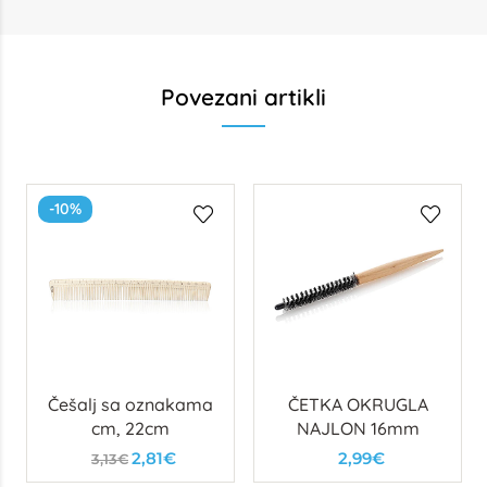
Povezani artikli
-10%
Češalj sa oznakama
ČETKA OKRUGLA
cm, 22cm
NAJLON 16mm
2,81€
2,99€
3,13€