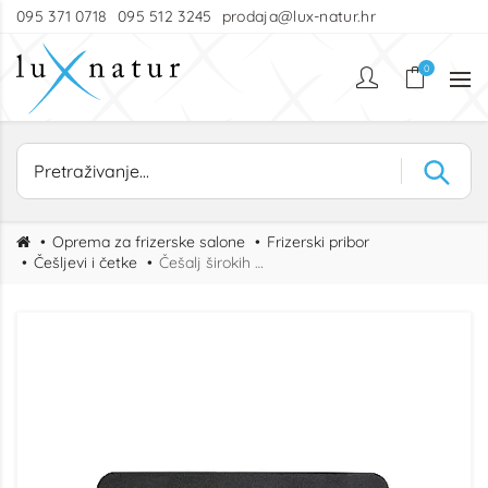
095 371 0718
095 512 3245
prodaja@lux-natur.hr
0
Oprema za frizerske salone
Frizerski pribor
Češljevi i četke
Češalj širokih zubaca