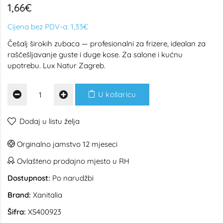
1,66€
Cijena bez PDV-a:
1,33€
Češalj širokih zubaca — profesionalni za frizere, idealan za
raščešljavanje guste i duge kose. Za salone i kućnu
upotrebu. Lux Natur Zagreb.
U košaricu
Dodaj u listu želja
Orginalno jamstvo 12 mjeseci
Ovlašteno prodajno mjesto u RH
Dostupnost:
Po narudžbi
Brand:
Xanitalia
Šifra:
XS400923