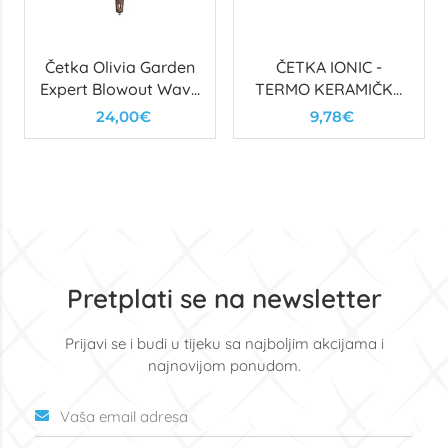
Četka Olivia Garden
ČETKA IONIC -
Expert Blowout Wavy
TERMO KERAMIČKA
Speed Gold 35
(FI20)
24,00€
9,78€
Pretplati se na newsletter
Prijavi se i budi u tijeku sa najboljim akcijama i
najnovijom ponudom.