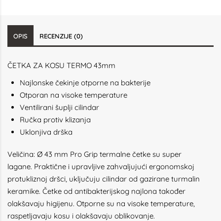
OPIS
RECENZIJE (0)
ČETKA ZA KOSU TERMO 43mm
Najlonske čekinje otporne na bakterije
Otporan na visoke temperature
Ventilirani šuplji cilindar
Ručka protiv klizanja
Uklonjiva drška
Veličina: Ø 43 mm
Pro Grip termalne četke su super
lagane.
Praktične i upravljive zahvaljujući ergonomskoj
protukliznoj dršci, uključuju cilindar od gazirane turmalin
keramike.
Četke od antibakterijskog najlona također
olakšavaju higijenu.
Otporne su na visoke temperature,
raspetljavaju kosu i olakšavaju oblikovanje.