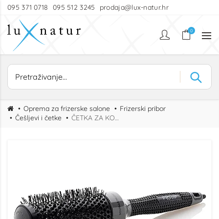
095 371 0718
095 512 3245
prodaja@lux-natur.hr
0
Oprema za frizerske salone
Frizerski pribor
Češljevi i četke
ČETKA ZA KOSU TERMO 43mm