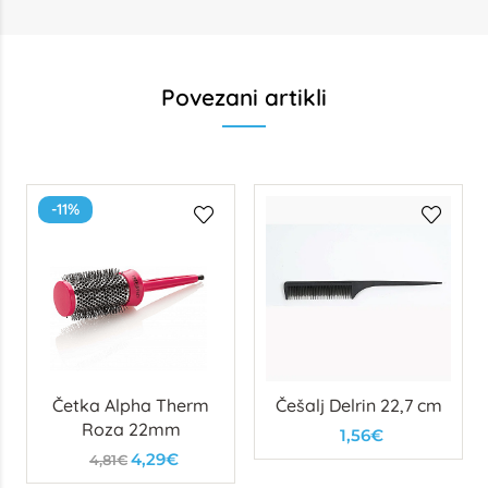
Povezani artikli
-11%
Četka Alpha Therm
Češalj Delrin 22,7 cm
Roza 22mm
1,56€
4,29€
4,81€