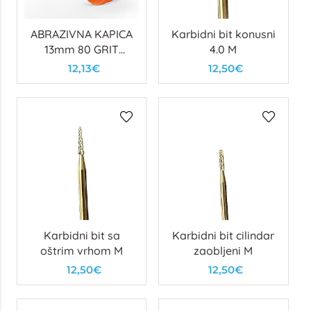
ABRAZIVNA KAPICA
Karbidni bit konusni
13mm 80 GRIT
4.0 M
NARANČASTA
12,13€
12,50€
(10kom)
Karbidni bit sa
Karbidni bit cilindar
oštrim vrhom M
zaobljeni M
12,50€
12,50€