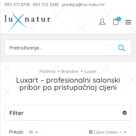
095 371 0718
095 512 3245
prodaja@lux-natur.hr
0
Početna
Brandovi
Luxart
Luxart – profesionalni salonski
pribor po pristupačnoj cijeni
Filter
Prikaži: