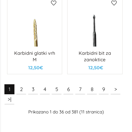
Karbidni glatki vrh
Karbidni bit za
M
zanoktice
12,50€
12,50€
1
2
3
4
5
6
7
8
9
>
>|
Prikazano 1 do 36 od 381 (11 stranica)