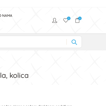
O NAMA
0
0
a, kolica