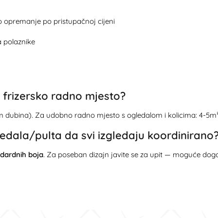
 opremanje po pristupačnoj cijeni
a polaznike
 frizersko radno mjesto?
2m dubina). Za udobno radno mjesto s ogledalom i kolicima: 4-5m²
ledala/pulta da svi izgledaju koordinirano
ndardnih boja
. Za poseban dizajn javite se za upit — moguće do