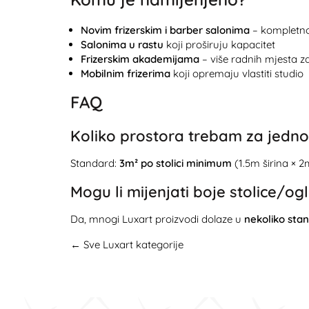
Novim frizerskim i barber salonima
– kompletno
Salonima u rastu
koji proširuju kapacitet
Frizerskim akademijama
– više radnih mjesta z
Mobilnim frizerima
koji opremaju vlastiti studio
FAQ
Koliko prostora trebam za jedno
Standard:
3m² po stolici minimum
(1.5m širina × 
Mogu li mijenjati boje stolice/og
Da, mnogi Luxart proizvodi dolaze u
nekoliko sta
← Sve Luxart kategorije