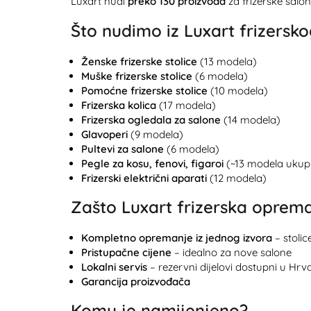
Luxart nudi
preko 130 proizvoda
za frizerske salo
Što nudimo iz Luxart frizersk
Ženske frizerske stolice
(13 modela)
Muške frizerske stolice
(6 modela)
Pomoćne frizerske stolice
(10 modela)
Frizerska kolica
(17 modela)
Frizerska ogledala za salone
(14 modela)
Glavoperi
(9 modela)
Pultevi za salone
(6 modela)
Pegle za kosu, fenovi, figaroi
(~13 modela ukup
Frizerski električni aparati
(12 modela)
Zašto Luxart frizerska oprem
Kompletno opremanje iz jednog izvora
– stolic
Pristupačne cijene
– idealno za nove salone
Lokalni servis
– rezervni dijelovi dostupni u Hrv
Garancija proizvođača
Komu je namijenjeno?