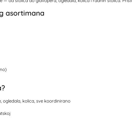
ne — od stolica do glavopera, ogledala, kolica i radnih stolica. P
og asortimana
no)
a?
e, ogledala, kolica, sve koordinirano
atskoj