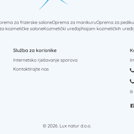
rema za frizerske salone
Oprema za manikuru
Oprema za pediku
 za kozmetičke salone
Kozmetički uređaji
Najam kozmetičkih uređa
Služba za korisnike
K
Internetsko rješavanje sporova
I
Kontaktirajte nas
Il
© 2026. Lux natur d.o.o.