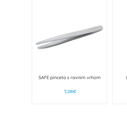
MAKE UP
SAFE pinceta s ravnim vrhom
7,28€
u
U košaricu