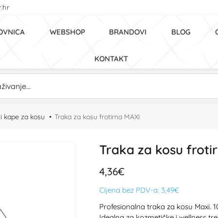
.hr
OVNICA
WEBSHOP
BRANDOVI
BLOG
KONTAKT
 i kape za kosu
Traka za kosu frotirna MAXI
Traka za kosu froti
4,36€
Cijena bez PDV-a:
3,49€
Profesionalna traka za kosu Maxi. 1
Idealna za kozmetičke i wellness tr