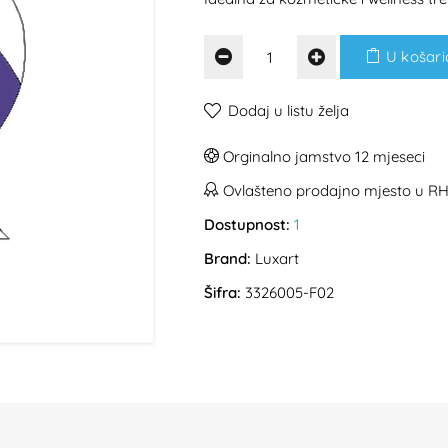
U košari
Dodaj u listu želja
Orginalno jamstvo 12 mjeseci
Ovlašteno prodajno mjesto u R
Dostupnost:
1
Brand:
Luxart
Šifra:
3326005-F02