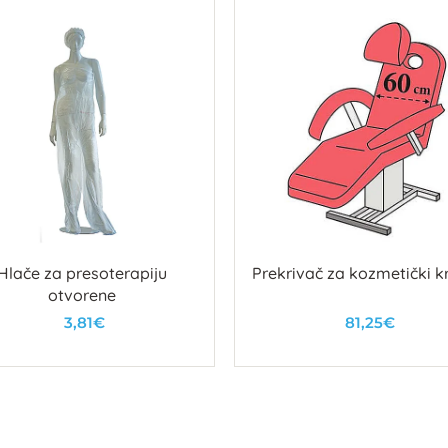
Hlače za presoterapiju
Prekrivač za kozmetički k
otvorene
3,81€
81,25€
U košaricu
U košaricu