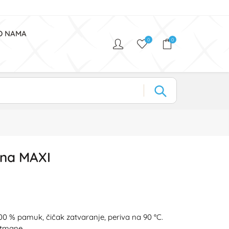
O NAMA
0
0
rna MAXI
00 % pamuk, čičak zatvaranje, periva na 90 °C.
etmane.