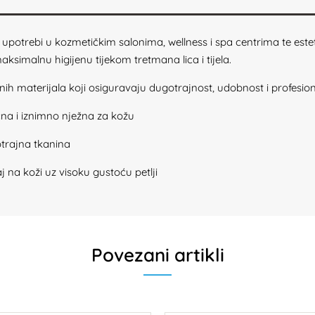
 upotrebi u kozmetičkim salonima, wellness i spa centrima te es
maksimalnu higijenu tijekom tretmana lica i tijela.
ih materijala koji osiguravaju dugotrajnost, udobnost i profesion
a i iznimno nježna za kožu
otrajna tkanina
 na koži uz visoku gustoću petlji
Povezani artikli