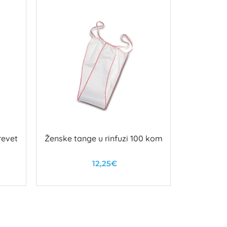
revet
Ženske tange u rinfuzi 100 kom
Celu
kom
12,25€
U košaricu