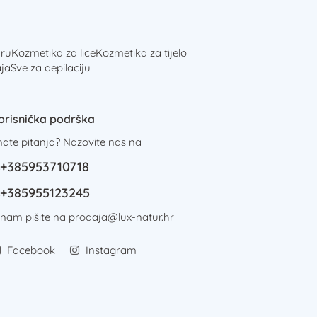
ru
Kozmetika za lice
Kozmetika za tijelo
ja
Sve za depilaciju
orisnička podrška
mate pitanja? Nazovite nas na
+385953710718
+385955123245
i nam pišite na
prodaja@lux-natur.hr
Facebook
Instagram