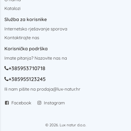
Katalozi
Služba za korisnike
Internetsko rješavanje sporova
Kontaktirajte nas
Korisnička podrška
Imate pitanja? Nazovite nas na
+385953710718
+385955123245
Ili nam pišite na
prodaja@lux-natur.hr
Facebook
Instagram
© 2026. Lux natur d.o.o.