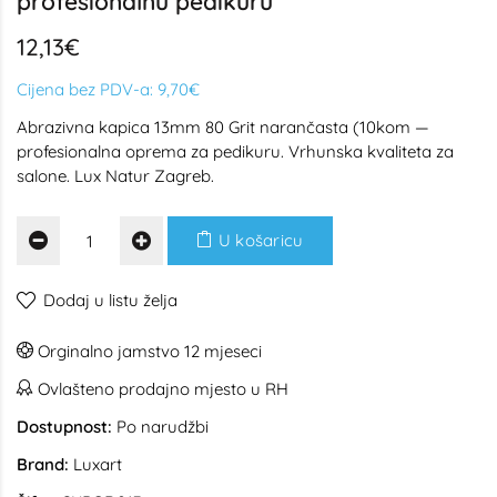
profesionalnu pedikuru
12,13€
Cijena bez PDV-a:
9,70€
Abrazivna kapica 13mm 80 Grit narančasta (10kom —
profesionalna oprema za pedikuru. Vrhunska kvaliteta za
salone. Lux Natur Zagreb.
U košaricu
Dodaj u listu želja
Orginalno jamstvo 12 mjeseci
Ovlašteno prodajno mjesto u RH
Dostupnost:
Po narudžbi
Brand:
Luxart