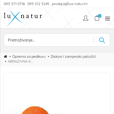
095 371 0718
095 512 3245
prodaja@lux-natur.hr
0
Oprema za pedikuru
Diskovi i zamjenski jastučići
ABRAZIVNA KAPICA 13mm 80 GRIT NARANČASTA (10kom)