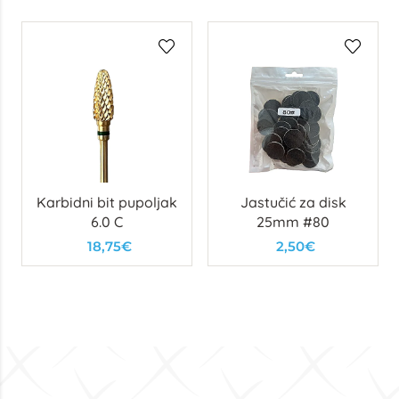
Karbidni bit pupoljak
Jastučić za disk
6.0 C
25mm #80
18,75€
2,50€