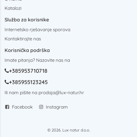
Katalozi
Služba za korisnike
Internetsko rješavanje sporova
Kontaktirajte nas
Korisnička podrška
Imate pitanja? Nazovite nas na
+385953710718
+385955123245
Ili nam pišite na
prodaja@lux-natur.hr
Facebook
Instagram
© 2026. Lux natur d.o.o.