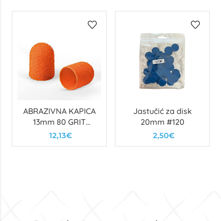
ABRAZIVNA KAPICA
Jastučić za disk
13mm 80 GRIT
20mm #120
NARANČASTA
12,13€
2,50€
(10kom)