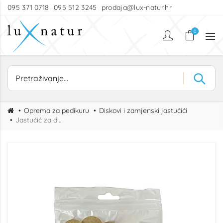
095 371 0718
095 512 3245
prodaja@lux-natur.hr
0
Oprema za pedikuru
Diskovi i zamjenski jastučići
Jastučić za disk 25mm #240