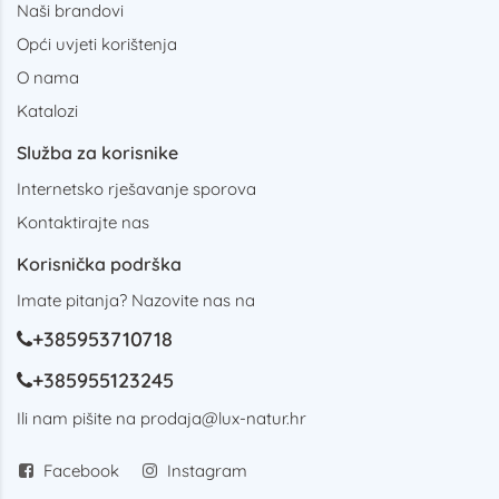
Naši brandovi
Opći uvjeti korištenja
O nama
Katalozi
Služba za korisnike
Internetsko rješavanje sporova
Kontaktirajte nas
Korisnička podrška
Imate pitanja? Nazovite nas na
+385953710718
+385955123245
Ili nam pišite na
prodaja@lux-natur.hr
Facebook
Instagram