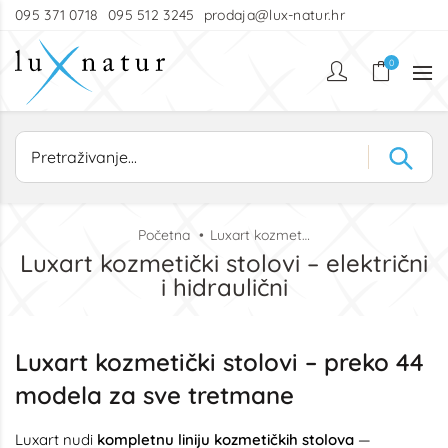
095 371 0718
095 512 3245
prodaja@lux-natur.hr
0
Početna
Luxart kozmetički stolovi – električni i hidraulični
Luxart kozmetički stolovi – električni
i hidraulični
Luxart kozmetički stolovi – preko 44
modela za sve tretmane
Luxart nudi
kompletnu liniju kozmetičkih stolova
—