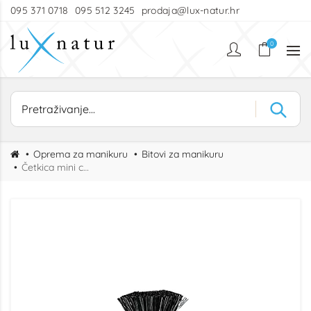
095 371 0718
095 512 3245
prodaja@lux-natur.hr
0
Oprema za manikuru
Bitovi za manikuru
Četkica mini cvjetna vuna