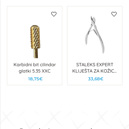
Karbidni bit cilindar
STALEKS EXPERT
glatki 5.35 XXC
KLIJEŠTA ZA KOŽICU
90 7MM
18,75€
33,68€