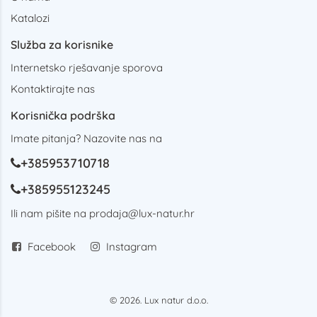
Katalozi
Služba za korisnike
Internetsko rješavanje sporova
Kontaktirajte nas
Korisnička podrška
Imate pitanja? Nazovite nas na
+385953710718
+385955123245
Ili nam pišite na
prodaja@lux-natur.hr
Facebook
Instagram
© 2026. Lux natur d.o.o.