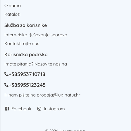
O nama
Katalozi
Služba za korisnike
Internetsko rješavanje sporova
Kontaktirajte nas
Korisnička podrška
Imate pitanja? Nazovite nas na
+385953710718
+385955123245
Ili nam pišite na
prodaja@lux-natur.hr
Facebook
Instagram
© 2026. Lux natur d.o.o.