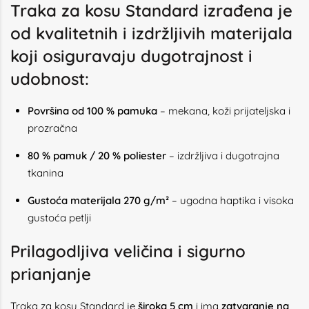
Traka za kosu Standard izrađena je
od kvalitetnih i izdržljivih materijala
koji osiguravaju dugotrajnost i
udobnost:
Površina od 100 % pamuka
– mekana, koži prijateljska i
prozračna
80 % pamuk / 20 % poliester
– izdržljiva i dugotrajna
tkanina
Gustoća materijala 270 g/m²
– ugodna haptika i visoka
gustoća petlji
Prilagodljiva veličina i sigurno
prianjanje
Traka za kosu Standard je
široka 5 cm
i ima
zatvaranje na