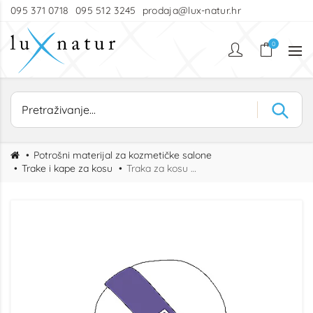
095 371 0718
095 512 3245
prodaja@lux-natur.hr
0
Potrošni materijal za kozmetičke salone
Trake i kape za kosu
Traka za kosu Standard