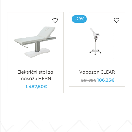
-29%
Električni stol za
Vapozon CLEAR
masažu HERN
186,25€
261,09€
1.487,50€