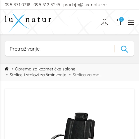
095 371 0718
095 512 3245
prodaja@lux-natur.hr
0
Oprema za kozmetičke salone
Stolice i stolovi za šminkanje
Stolica za make up šminkanje PLATY