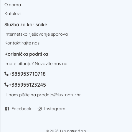
O nama
Katalozi
Služba za korisnike
Internetsko rješavanje sporova
Kontaktirajte nas
Korisnička podrška
Imate pitanja? Nazovite nas na
+385953710718
+385955123245
Ili nam pišite na
prodaja@lux-natur.hr
Facebook
Instagram
© 2026. Lux natur d.o.o.