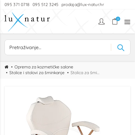
095 371 0718
095 512 3245
prodaja@lux-natur.hr
0
Oprema za kozmetičke salone
Stolice i stolovi za šminkanje
Stolica za šminkanje MakeUp Rose